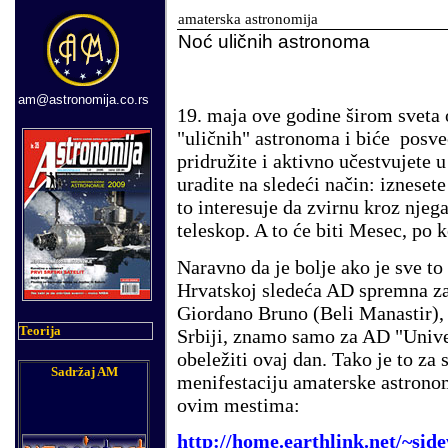
amaterska astronomija
N
oć uličnih astronoma
am@astronomija.co.rs
19. maja ove godine širom sveta
"uličnih" astronoma i biće posv
pridružite i aktivno učestvujete 
uradite na sledeći način: izneset
to interesuje da zvirnu kroz njega
teleskop. A to će biti Mesec, po 
Naravno da je bolje ako je sve t
Hrvatskoj sledeća AD spremna z
Giordano Bruno (Beli Manastir),
Teorija
Srbiji, znamo samo za AD "Unive
obeležiti ovaj dan. Tako je to za s
Sadržaj AM
menifestaciju amaterske astronomi
ovim mestima:
http://home.earthlink.net/~si