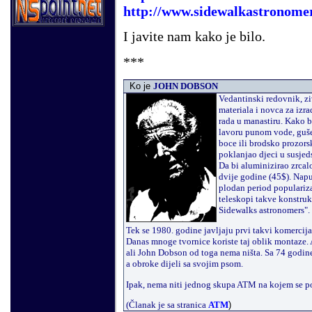
http://www.sidewalkastronomer
I javite nam kako je bilo.
***
Ko je
JOHN DOBSON
Vedantinski redovnik, zi
materiala i novca za izr
rada u manastiru. Kako b
lavoru punom vode, gušec
boce ili brodsko prozors
poklanjao djeci u susje
Da bi aluminizirao zrcal
dvije godine (45$). Nap
plodan period populariza
teleskopi takve konstru
Sidewalks astronomers".
Tek se 1980. godine javljaju prvi takvi komercij
Danas mnoge tvornice koriste taj oblik montaze. 
ali John Dobson od toga nema ništa. Sa 74 godine p
a obroke dijeli sa svojim psom.
Ipak, nema niti jednog skupa ATM na kojem se po
(Članak je sa stranica
ATM
)