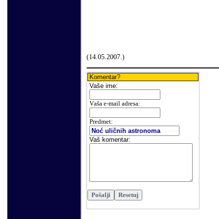
(
14
.
05
.200
7.
)
Komentar?
Vaše
ime:
V
aša e-mail adresa
:
Predmet:
Vaš komentar
: