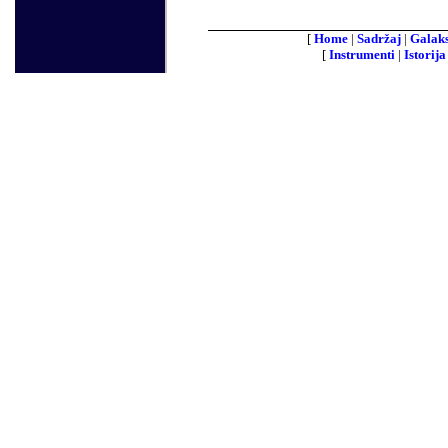
[
Home
|
Sadržaj
|
Galaks
[
Instrumenti
|
Istorija