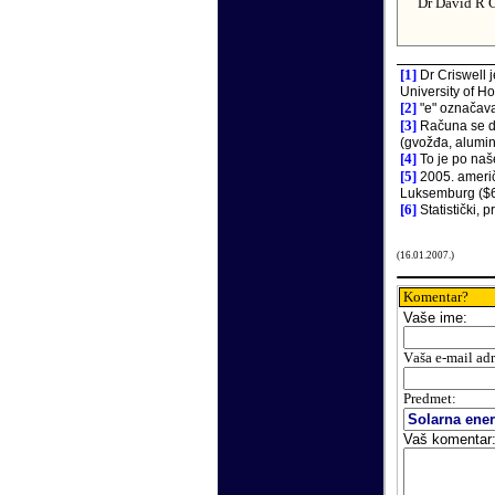
Dr David R C
[1]
Dr Criswell j
University of H
[2]
"e" označava 
[3]
Računa se da
(gvožđa, alumin
[4]
To je po naš
[5]
2005. američk
Luksemburg ($66
[6]
Statistički, 
(
16
.
01
.200
7
.)
Komentar?
Vaše
ime:
V
aša e-mail ad
Predmet:
Vaš komentar