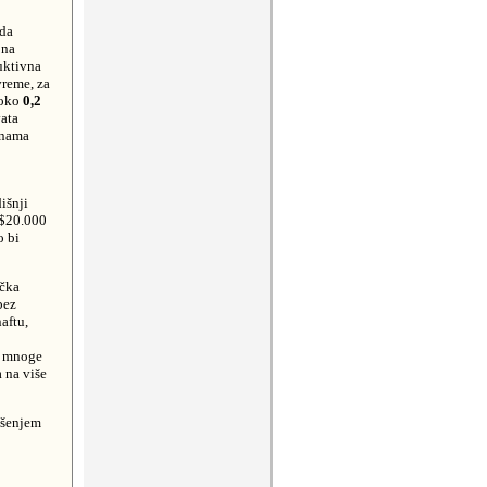
 da
 na
uktivna
vreme, za
 oko
0,2
vata
enama
išnji
 $20.000
o bi
ička
bez
aftu,
za mnoge
 na više
ošenjem