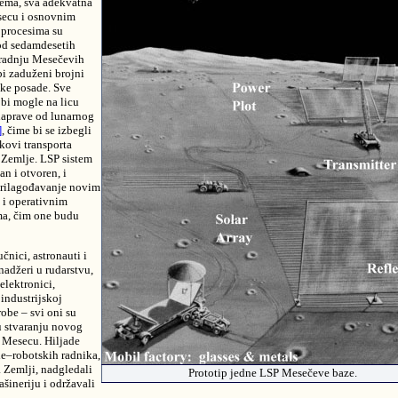
ema, sva adekvatna
secu i osnovnim
 procesima su
od sedamdesetih
gradnju Mesečevih
bi zaduženi brojni
ske posade. Sve
bi mogle na licu
naprave od lunarnog
]
, čime bi se izbegli
kovi transporta
a Zemlje. LSP sistem
an i otvoren, i
prilagođavanje novim
 i operativnim
ma, čim one budu
učnici, astronauti i
adžeri u rudarstvu,
elektronici,
 industrijskoj
obe – svi oni su
u stvaranju novog
 Mesecu. Hiljade
le–robotskih radnika,
Zemlji, nadgledali
Prototip jedne LSP Mesečeve baze.
šineriju i održavali