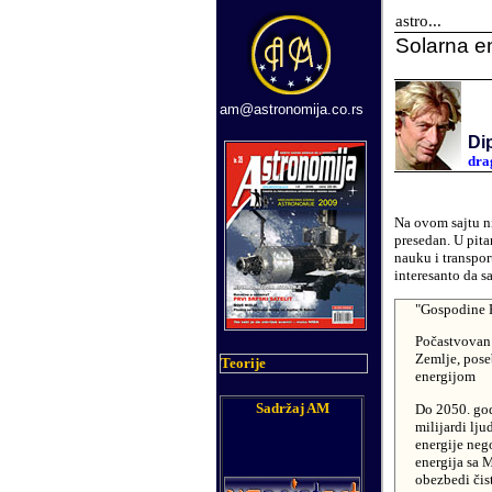
astro...
Solarna e
am@astronomija.co.rs
Dip
dra
Na ovom sajtu ni
presedan. U pita
nauku i transpor
interesanto da s
"Gospodine P
Počastvovan
Zemlje, pose
Teorije
energijom
Sadržaj AM
Do 2050. god
milijardi lju
energije neg
energija sa 
obezbedi čist