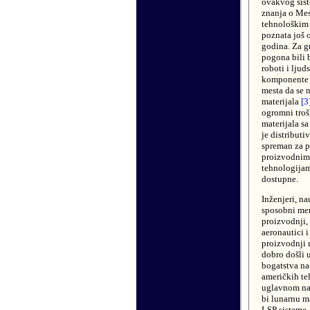
ovakvog sist
znanja o Me
tehnološkim
poznata još 
godina. Za 
pogona bili 
roboti i ljud
komponente 
mesta da se 
materijala
[3
ogromni troš
materijala s
je distributiv
spreman za 
proizvodnim
tehnologija
dostupne.
Inženjeri, na
sposobni men
proizvodnji, 
aeronautici i
proizvodnji r
dobro došli 
bogatstva na
američkih te
uglavnom na 
bi lunarnu ma
LSP sisteme.