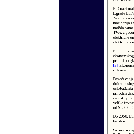
Naš nacional
izgrade LSP 
Zemlji. Za s
mašinerija L
možda samo 1
TWe
, a pot
električne e
električne en
Kao i elektr
ekonomskog r
prihod po gl
[5]
. Ekonoms
splasnuo.
Povećavanje b
dobra i uslu
oslobađanja 
prirodan gas
industrija ć
velike inves
od $150.000
Do 2050, LSP
biosfere.
Sa poštovan