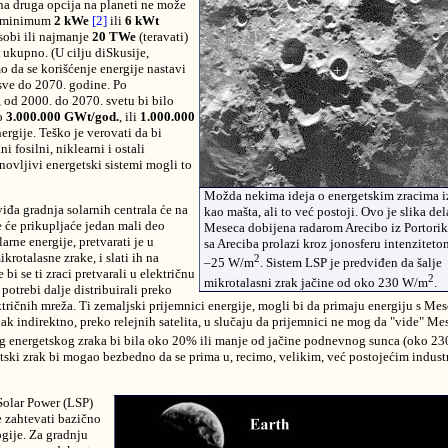
dna druga opcija na planeti ne može
i minimum
2 kWe
[2]
ili
6 kWt
obi ili najmanje
20 TWe
(teravati)
ukupno. (U cilju diSkusije,
o da se korišćenje energije nastavi
ve do 2070. godine. Po
 od 2000. do 2070. svetu bi bilo
o
3.000.000 GWt/god.
, ili
1.000.000
ergije. Teško je verovati da bi
 fosilni, niklearni i ostali
novljivi energetski sistemi mogli to
Možda nekima ideja o energetskim zracima i
iđa gradnja solarnih centrala će na
kao mašta, ali to već postoji. Ovo je slika del
 će prikupljaće jedan mali deo
Meseca dobijena radarom Arecibo iz Portorik
rne energije, pretvarati je u
sa Areciba prolazi kroz jonosferu intenzitet
krotalasne zrake, i slati ih na
2
–25 W/m
. Sistem LSP je predviđen da šalje
bi se ti zraci pretvarali u električnu
2
mikrotalasni zrak jačine od oko 230 W/m
.
 potrebi dalje distribuirali preko
ktričnih mreža. Ti zemaljski prijemnici energije, mogli bi da primaju energiju s Me
pak indirektno, preko relejnih satelita, u slučaju da prijemnici ne mog da "vide" Me
g energetskog zraka bi bila oko 20% ili manje od jačine podnevnog sunca (oko 2
tski zrak bi mogao bezbedno da se prima u, recimo, velikim, već postojećim indust
Solar Power (LSP)
 zahtevati bazično
gije. Za gradnju