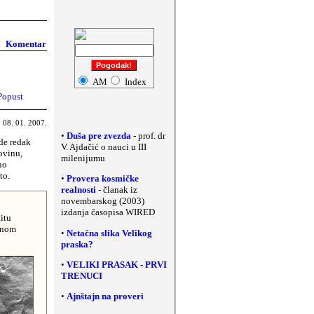
Komentar
AM
Index
Popust
08. 01. 2007.
•
Duša pre zvezda
- prof. dr
ude redak
V. Ajdačić o nauci u III
ovinu,
milenijumu
no
to.
•
Provera kosmičke
realnosti
- članak iz
novembarskog (2003)
izdanja časopisa
WIRED
itu
ičnom
•
Netačna slika Velikog
praska?
•
VELIKI PRASAK - PRVI
TRENUCI
•
Ajnštajn na proveri