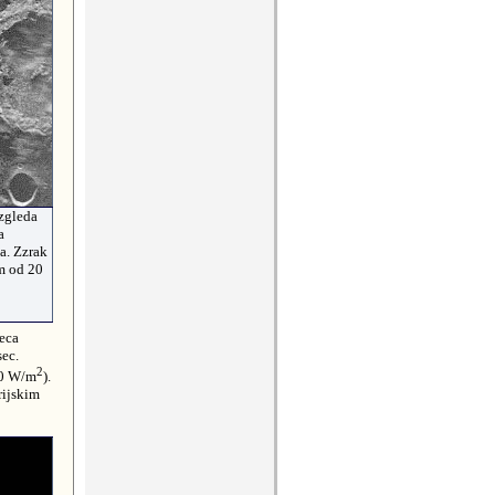
zgleda
a
a. Zzrak
om od 20
seca
sec.
2
30 W/m
).
rijskim