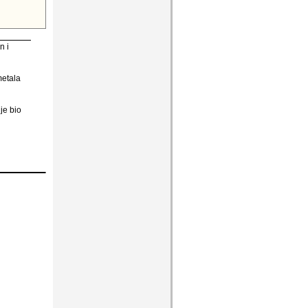
n i
metala
je bio