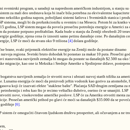
ni svemirski program, u saradnji sa naprednom američkom industrijom, u stanju su
sistem za mali deo sredstava koja bi inače bila potrebna za ekvivalentne kapacitete
amo nekoliko godina napora, poboljšani sistemi šatlova i Svemirskih stanica i prod
SP sistema, mogli bi da profunkcionišu u svemiru i na Mesecu. Potom bi za kratko 
5 godina, LSP sistem mogao da poveća prosečnu potrošnju energije u Americi za
om da postane potpuno profitabilan. Kada bude u stanju da Zemlji obezbedi 20 tera
nergije godišnje, njena cena će iznositi samo petinu današnje cene. Po današnjim c
ergije, LSP će moći da stvara oko 9 triliona
[4]
dolara godišnje.
ične brane, svaki prijemnik električne energije na Zemlji može da postane dinamo
azvoja regiona. Svetski bruto dohodak bi porastao za makar 10 puta. Prosečni god
avi stanovnika razvijenih zemalja bi mogao da poraste sa današnjih $2.500 na oko
ke migracije, kao one iz Meksika i Srednje Amerike u Sjedinjene države, postepen
ogatstva razvijenih zemalja će stvoriti nova i ubrzati razvoj starih tržišta za amer
ge. Lunarna energija će moći da proizvodi jeftin vodonik kao gorivo za atomobile, 
gasova koji će izazvati efekte "staklene bašte". Plaćanja SAD drugim zemljama za n
, petrohemiju i robu kao što je recimo veštačko đubrivo, osetno će se smanjiti. LSP
e stvoriti nove, visokovredne američke poslove. LSP će za Ameriku otvoriti mesta 
ticije. Prosečan američki prihod po glavi će moći sa današnjih $35.000 da se poveća
 godišnje
[6]
.
 sistem će omogućiti čitavom ljudskom društvu prosperitet, ali očuvanjem a ne tr
jem,