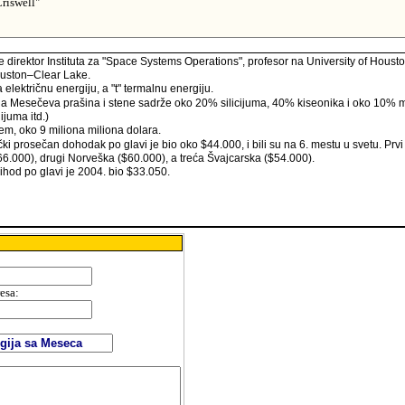
riswell"
e direktor Instituta za "Space Systems Operations", profesor na University of Housto
ouston–Clear Lake.
električnu energiju, a "t" termalnu energiju.
 Mesečeva prašina i stene sadrže oko 20% silicijuma, 40% kiseonika i oko 10% 
ijuma itd.)
em, oko 9 miliona miliona dolara.
i prosečan dohodak po glavi je bio oko $44.000, i bili su na 6. mestu u svetu. Prvi 
.000), drugi Norveška ($60.000), a treća Švajcarska ($54.000).
prihod po glavi je 2004. bio $33.050.
resa
:
: