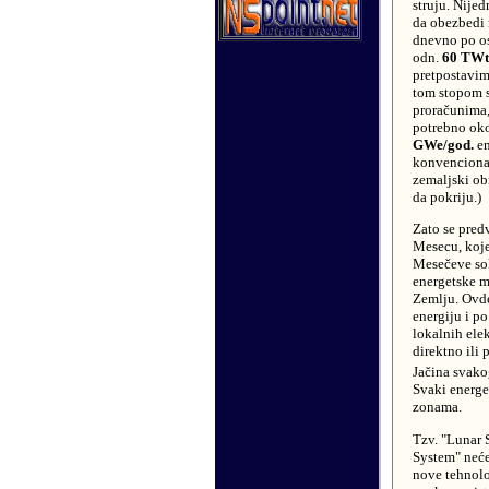
struju. Nije
da obezbed
dnevno po os
odn.
60 TWt
pretpostavim
tom stopom s
proračunima,
potrebno ok
GWe/god.
en
konvencionani
zemaljski ob
da pokriju.)
Zato se predv
Mesecu, koje
Mesečeve sola
energetske mi
Zemlju. Ovde 
energiju i po
lokalnih ele
direktno ili 
Jačina svako
Svaki energe
zonama.
Tzv. "Lunar 
System" neće
nove tehnolo