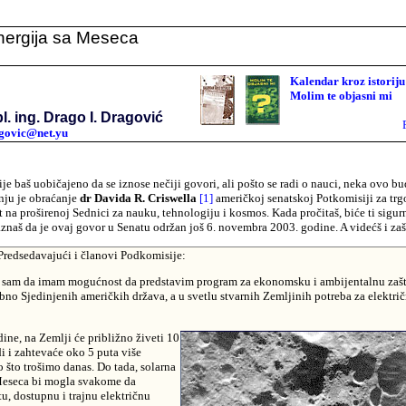
nergija sa Meseca
Kalendar kroz istoriju
Molim te objasni mi
l. ing. Drago I. Dragović
govic@net.yu
je baš uobičajeno da se iznose nečiji govori, ali pošto se radi o nauci, neka ovo b
nju je obraćanje
dr Davida R. Criswella
[1]
američkoj senatskoj Potkomisiji za trg
t na proširenoj Sednici za nauku, tehnologiju i kosmos. Kada pročitaš, biće ti sigur
aznaš da je ovaj govor u Senatu održan još 6. novembra 2003. godine. A videćš i zaš
redsedavajući i članovi Podkomisije:
 sam da imam mogućnost da predstavim program za ekonomsku i ambijentalnu zašt
bno Sjedinjenih američkih država, a u svetlu stvarnih Zemljinih potreba za elektr
ine, na Zemlji će približno živeti 10
di i zahtevaće oko 5 puta više
o što trošimo danas. Do tada, solarna
Meseca bi mogla svakome da
u, dostupnu i trajnu električnu