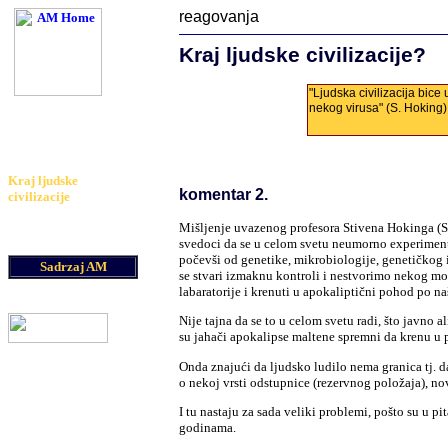
reagovanja
Kraj ljudske civilizacije?
"Ljudska civilizacija bic
am@astronomija.co.yu
nekog virusa" (S. Hoking
S. Hoking najavljuje:
Kraj ljudske
komentar 2.
civilizacije
Mišljenje uvazenog profesora Stivena Hokinga (S
svedoci da se u celom svetu neumorno experiment
počevši od genetike, mikrobiologije, genetičkog 
Sadrzaj AM
se stvari izmaknu kontroli i nestvorimo nekog mons
labaratorije i krenuti u apokaliptični pohod po na
Nije tajna da se to u celom svetu radi, što javno 
su jahači apokalipse maltene spremni da krenu u
Onda znajući da ljudsko ludilo nema granica tj. d
o nekoj vrsti odstupnice (rezervnog položaja), nov
I tu nastaju za sada veliki problemi, pošto su u pi
godinama.