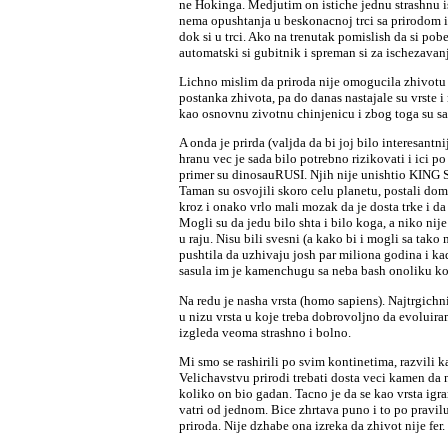
ne Hokinga. Medjutim on istiche jednu strashnu ist
nema opushtanja u beskonacnoj trci sa prirodom i
dok si u trci. Ako na trenutak pomislish da si pobe
automatski si gubitnik i spreman si za ischezavanj
Lichno mislim da priroda nije omogucila zhivotu 
postanka zhivota, pa do danas nastajale su vrste i 
kao osnovnu zivotnu chinjenicu i zbog toga su sad
A onda je prirda (valjda da bi joj bilo interesantni
hranu vec je sada bilo potrebno rizikovati i ici p
primer su dinosauRUSI. Njih nije unishtio KING S
Taman su osvojili skoro celu planetu, postali dom
kroz i onako vrlo mali mozak da je dosta trke i da 
Mogli su da jedu bilo shta i bilo koga, a niko ni
u raju. Nisu bili svesni (a kako bi i mogli sa tako
pushtila da uzhivaju josh par miliona godina i kad
sasula im je kamenchugu sa neba bash onoliku ko
Na redu je nasha vrsta (homo sapiens). Najtrgichn
u nizu vrsta u koje treba dobrovoljno da evoluir
izgleda veoma strashno i bolno.
Mi smo se rashirili po svim kontinetima, razvili
Velichavstvu prirodi trebati dosta veci kamen da n
koliko on bio gadan. Tacno je da se kao vrsta ig
vatri od jednom. Bice zhrtava puno i to po pravilu 
priroda. Nije dzhabe ona izreka da zhivot nije fer.