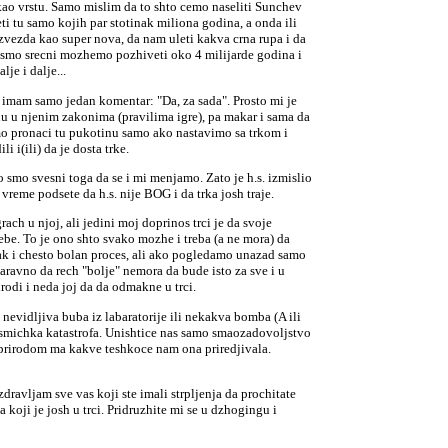
ao vrstu. Samo mislim da to shto cemo naseliti Sunchev
i tu samo kojih par stotinak miliona godina, a onda ili
ezda kao super nova, da nam uleti kakva crna rupa i da
 smo srecni mozhemo pozhiveti oko 4 milijarde godina i
je i dalje...
a imam samo jedan komentar: "Da, za sada". Prosto mi je
nu u njenim zakonima (pravilima igre), pa makar i sama da
mo pronaci tu pukotinu samo ako nastavimo sa trkom i
 i(ili) da je dosta trke.
 smo svesni toga da se i mi menjamo. Zato je h.s. izmislio
vreme podsete da h.s. nije BOG i da trka josh traje.
ach u njoj, ali jedini moj doprinos trci je da svoje
e. To je ono shto svako mozhe i treba (a ne mora) da
ak i chesto bolan proces, ali ako pogledamo unazad samo
ravno da rech "bolje" nemora da bude isto za sve i u
irodi i neda joj da da odmakne u trci.
 nevidljiva buba iz labaratorije ili nekakva bomba (A ili
 kosmichka katastrofa. Unishtice nas samo smaozadovoljstvo
 prirodom ma kakve teshkoce nam ona priredjivala.
dravljam sve vas koji ste imali strpljenja da prochitate
oji je josh u trci. Pridruzhite mi se u dzhogingu i