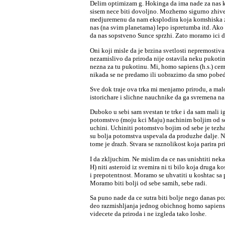
Delim optimizam g. Hokinga da ima nade za nas k
sisem nece biti dovoljno. Mozhemo sigurno zhivet
medjuremenu da nam eksplodira koja komshiska zv
nas (na svim planetama) lepo ispretumba itd. Ako
da nas sopstveno Sunce sprzhi. Zato moramo ici dal
Oni koji misle da je brzina svetlosti nepremostiv
nezamislivo da priroda nije ostavila neku pukoti
nezna za tu pukotinu. Mi, homo sapiens (h.s.) ce
nikada se ne predamo ili uobrazimo da smo pobedili
Sve dok traje ova trka mi menjamo prirodu, a malo
istorichare i slichne nauchnike da ga svremena na 
Duboko u sebi sam svestan te trke i da sam mali igr
potomstvo (moju kci Maju) nachinim boljim od seb
uchini. Uchiniti potomstvo bojim od sebe je tezh
su bolja potomstva uspevala da produzhe dalje. Na
tome je drazh. Stvara se raznolikost koja parira pr
I da zkljuchim. Ne mislim da ce nas unishtiti neka
H) niti asteroid iz svemira ni ti bilo koja druga
i prepotentnost. Moramo se uhvatiti u koshtac sa
Moramo biti bolji od sebe samih, sebe radi.
Sa puno nade da ce sutra biti bolje nego danas poz
deo razmishljanja jednog obichnog homo sapiensa k
videcete da priroda i ne izgleda tako loshe.