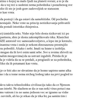
inu o kojoj su malo ljudi na planeti svesni, a to je da
 da u toj trci u sushtini nema pobednika i porazhenog sve
dio ili sto je josh gore zadovoljish se statusom
e kao vrsta.
da postoji i da ga ostavi da samobitishe. Od pochetka
nestajale. Neke vrste su princip nerizikovanja prihvatili
a postali istoriska chinjenica.
je) izmislila seks. Vishe nije bilo dosta rizikovati ici po
o partnera, shto je dosta zakomplikovalo trku. Klasichni
IZE astreoid vec samozadovoljstvo, a lepo im je krenulo.
inantna vrsta i onda je nekom dinosaurusu prostrujilo
su pobedili. A kako i nebi. Imali su hrane u izobilju.
je mogao da ih lovi osim sami sebe. Sve u svemu zhiveli su
 malim mozgovima) da su ustvari izgubili. Pririda ih je
a je videla da su se predali, a proglasili se za pobednika,
liko da ih potamani kao vrstu.
ije ce biti ako ne shvatimo da je homo sapiens samo alka
amo i da u tome nema nicheg losheg iako na prvi pogled to
 kakvu takvu tehnoloshku civilizaciju tako da ce Njenom
as istrebi. Ne slazhem se da ce nas neki virus potuci ma
ramo vatrom i to ne samo jednom vec se igramo sa vishe
nevinih, ali ko je rekao da je trka fer, pa samim tim i