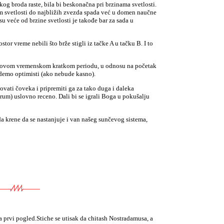
kog broda raste, bila bi beskonačna pri brzinama svetlosti.
om svetlosti do najbližih zvezda spada već u domen naučne
su veće od brzine svetlosti je takođe bar za sada u
tor vreme nebili što brže stigli iz tačke A u tačku B. I to
u ovom vremenskom kratkom periodu, u odnosu na početak
udemo optimisti (ako nebude kasno).
vati čoveka i pripremiti ga za tako duga i daleka
rum) uslovno receno. Dali bi se igrali Boga u pokušalju
 krene da se nastanjuje i van našeg sunčevog sistema,
prvi pogled.Stiche se utisak da chitash Nostradamusa, a