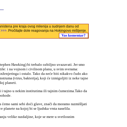
e unistena pre kraja ovog milenija u sudnjem danu od
>>>
)
. Pročitajte dole reagovanja na Hokingovo mišljenje.
Vas komentar?
tephen Hawking) bi trebalo ozbiljno uvazavati. Jer smo
iše: i na vojnom i civilnom planu, u svim sverama:
inženjeringa i ostalo. Tako da neće biti nikakvo čudo ako
truma (virus, bakterija), koji će izmigoljiti iz neke tajne
šoj planeti.
ali i tajno u nekim institutima ili tajnim ćumezima.Tako da
 pohode.
a ćemo sami sebi doći glave, znači da moramo razmišljati
e planete na kojoj bi se ljudska vrsta naselila.
tanju velike razdaljine, koje se mere u svetlosnim