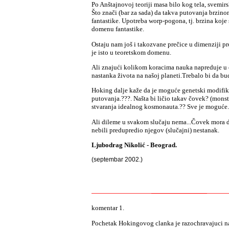
Po Anštajnovoj teoriji masa bilo kog tela, svemirs
Što znači (bar za sada) da takva putovanja brzin
fantastike. Upotreba worp-pogona, tj. brzina koje 
domenu fantastike.
Ostaju nam još i takozvane prečice u dimenziji pros
je isto u teoretskom domenu.
Ali znajući kolikom koracima nauka napreduje 
nastanka života na našoj planeti.Trebalo bi da b
Hoking dalje kaže da je moguće genetski modifiko
putovanja.???. Našta bi ličio takav čovek? (monst
stvaranja idealnog kosmonauta.?? Sve je moguće.
Ali dileme u svakom slučaju nema...Čovek mora da
nebili predupredio njegov (slučajni) nestanak.
Ljubodrag Nikolić - Beograd.
(septembar 2002.)
komentar 1.
Pochetak Hokingovog clanka je razochravajuci na 