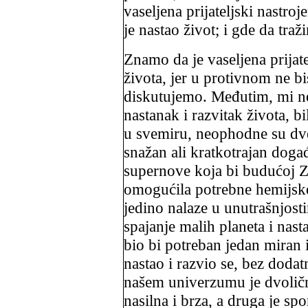
vaseljena prijateljski nastro
je nastao život; i gde da tra
Znamo da je vaseljena prijat
života, jer u protivnom ne 
diskutujemo. Međutim, mi ne
nastanak i razvitak života, bi
u svemiru, neophodne su dve
snažan ali kratkotrajan događ
supernove koja bi budućoj Z
omogućila potrebne hemijske 
jedino nalaze u unutrašnjost
spajanje malih planeta i nast
bio bi potreban jedan miran 
nastao i razvio se, bez doda
našem univerzumu je dvoličn
nasilna i brza, a druga je spor