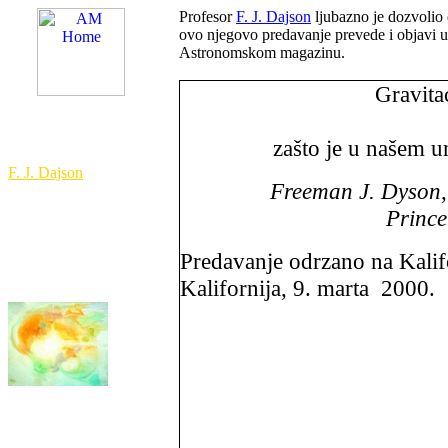
Profesor
F. J. Dajson
ljubazno je dozvolio 
ovo
njegovo predavanje prevede i objavi u
Astronomskom magazinu.
Gravita
am@astronomija.co.yu
zašto je u našem 
F. J. Dajson
Freeman J. Dyson
biografija
Prince
Predavanje odrzano na Kalif
Kalifornija, 9. marta 2000.
Maja Erdeljanin:
Vitejemska zvezda