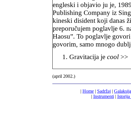
engleski i objavio ju je, 198
Publishing Company iz Singa
kineski disident koji danas ž
preporučujem poglavlje 6. n
Haosu”. To poglavlje govori 
govorim, samo mnogo dublje i
1. Gravitacija je
cool
>
(april 2002.)
|
Home
|
Sadržaj
|
Galaksij
|
Instrumenti
|
Istorija 