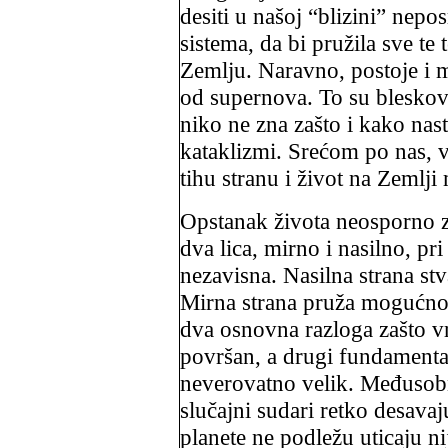
desiti u našoj “blizini” nep
sistema, da bi pružila sve te
Zemlju. Naravno, postoje i 
od supernova. To su
blesko
niko ne zna zašto i kako nas
kataklizmi. Srećom po nas, 
tihu stranu i život na Zemlji
Opstanak života neosporno z
dva lica, mirno i nasilno, 
nezavisna. Nasilna strana stv
Mirna strana pruža mogućnos
dva osnovna razloga zašto v
površan, a drugi fundamental
neverovatno velik. Međusob
slučajni sudari retko desava
planete ne podležu uticaju n