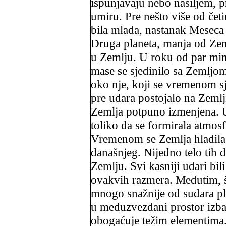
ispunjavaju nebo nasiljem, pr
umiru. Pre nešto više od četi
bila mlada, nastanak Meseca
Druga planeta, manja od Zem
u Zemlju. U roku od par minu
mase se sjedinilo sa Zemljom
oko nje, koji se vremenom sj
pre udara postojalo na Zemlj
Zemlja potpuno izmenjena. U
toliko da se formirala atmos
Vremenom se Zemlja hladila 
današnjeg. Nijedno telo tih d
Zemlju. Svi kasniji udari bili
ovakvih razmera. Međutim, š
mnogo snažnije od sudara pl
u međuzvezdani prostor izba
obogaćuje težim elementima.