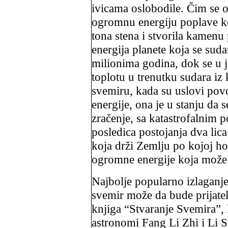
ivicama oslobodile. Čim se o
ogromnu energiju poplave ko
tona stena i stvorila kamenu
energija planete koja se suda
milionima godina, dok se u j
toplotu u trenutku sudara iz
svemiru, kada su uslovi povo
energije, ona je u stanju da s
zračenje, sa katastrofalnim 
posledica postojanja dva lica 
koja drži Zemlju po kojoj ho
ogromne energije koja može 
Najbolje popularno izlaganj
svemir može da bude prijatel
knjiga “Stvaranje Svemira”, 
astronomi Fang Li Zhi i Li 