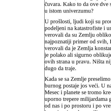
čuvara. Kako to da ove dve 
u istom univerzumu?
U pro
š
losti, ljudi koji su pr
podeljeni na katastrofiste i u
verovali da su Zemlju obliko
najpoznatiji primer od svih, 
verovali da je Zemlja konst
je polako ali sigurno obliku
ovih strana u pravu. Ništa ni
dugo da traje.
Kada se sa Zemlje preselimo 
burnog postaje jos veći. U 
Mesec i planete se tromo kr
uporno trepere milijardama 
od nas i po prostoru i po v