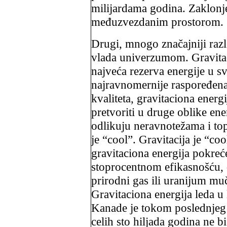
milijardama godina. Zaklon
međuzvezdanim prostorom.
Drugi, mnogo značajniji razl
vlada univerzumom. Gravitac
najveća rezerva energije u sv
najravnomernije raspoređena
kvaliteta, gravitaciona ener
pretvoriti u druge oblike ene
odlikuju neravnotežama i to
je “cool”. Gravitacija je “coo
gravitaciona energija pokreć
stoprocentnom efikasnošću, d
prirodni gas ili uranijum mu
Gravitaciona energija leda 
Kanade je tokom poslednjeg 
celih sto hiljada godina ne bi