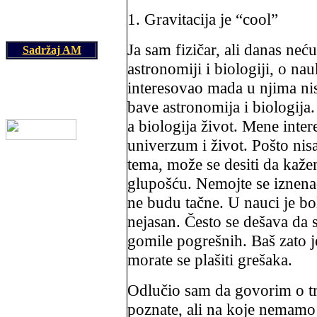
1. Gravitacija je “cool”
Ja sam fizičar, ali danas neć
Sadržaj AM
astronomiji i biologiji, o n
interesovao mada u njima ni
bave astronomija i biologija
a biologija život. Mene inter
univerzum i život. Pošto nis
tema, može se desiti da kažem
glupošću. Nemojte se iznenad
ne budu tačne. U nauci je bol
nejasan. Često se dešava da 
gomile pogrešnih. Baš zato j
morate se plašiti grešaka.
Odlučio sam da govorim o t
poznate, ali na koje nemamo 