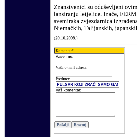
Znanstvenici su oduševljeni ovim
lansiranju letjelice. Inače, FERM
svemirska zvjezdarnica izgrađena
Njemačkih, Talijanskih, japanskih
(
20
.
10
.200
8.
)
Komentar?
Vaše
ime:
V
aša e-mail adresa
:
Predmet:
Vaš komentar
: