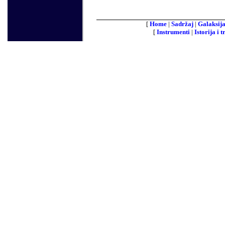
[
Home
|
Sadržaj
|
Galaksij
[
Instrumenti
|
Istorija i t