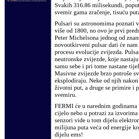
Svakih 316.86 milisekundi, poput
svemir gama zračenje, tisuću put
Pulsari su astronomima poznati v
više od 1800, no ovo je prvi pred
Peter Michelsona jednog od zna
novootkirveni pulsar dati će na
procesu evolucije zvijezda. Pulsa
neutronske zvijezde, koje nastaju
samu sebe i pri tome nastane tije
Masivne zvijezde brzo potroše sv
eksplodiraju. Neke od njih nakon
životni put, a druge se primire i 
svemiru.
FERMI će u narednim godinama na
cijelo nebo u potrazi za izvorima
senzori vide u tom dijelu elektr
milijuna puta veća od energije koj
dijelu ems!