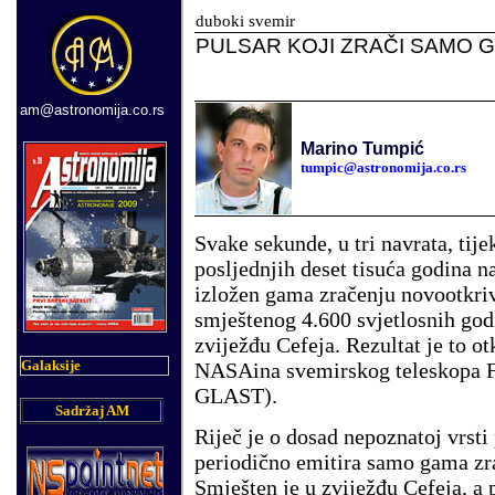
duboki svemir
PULSAR KOJI ZRAČI SAMO 
am@astronomija.co.rs
Marino Tumpić
tumpic@astronomija.co.rs
Svake sekunde, u tri navrata, tij
posljednjih deset tisuća godina na
izložen gama zračenju novootkri
smještenog 4.600 svjetlosnih god
zviježđu Cefeja. Rezultat je to ot
Galaksije
NASAina svemirskog teleskopa 
GLAST).
Sadržaj AM
Riječ je o dosad nepoznatoj vrsti 
periodično emitira samo gama zr
Smješten je u zviježđu Cefeja, a 