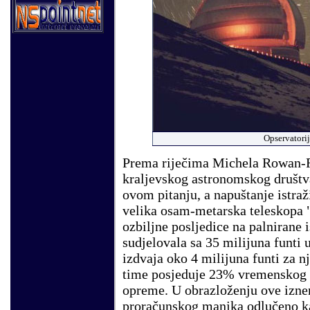
Opservatorij
Prema riječima Michela Rowan-R
kraljevskog astronomskog društva
ovom pitanju, a napuštanje istraž
velika osam-metarska teleskopa 
ozbiljne posljedice na palnirane i
sudjelovala sa 35 milijuna funti 
izdvaja oko 4 milijuna funti za n
time posjeduje 23% vremenskog in
opreme. U obrazloženju ove iznen
proračunskog manjka odlučeno k