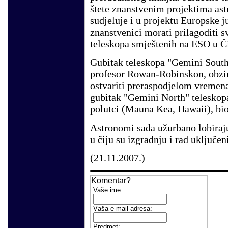
štete znanstvenim projektima as
sudjeluje i u projektu Europske j
znanstvenici morati prilagoditi s
teleskopa smještenih na ESO u Č
Gubitak teleskopa "Gemini South"
profesor Rowan-Robinskon, obzir
ostvariti preraspodjelom vremena
gubitak "Gemini North" teleskop
polutci (Mauna Kea, Hawaii), bio
Astronomi sada užurbano lobiraju
u čiju su izgradnju i rad uključen
(
21
.
11
.200
7
.)
Komentar?
Vaše
ime:
V
aša e-mail adresa
:
Predmet: