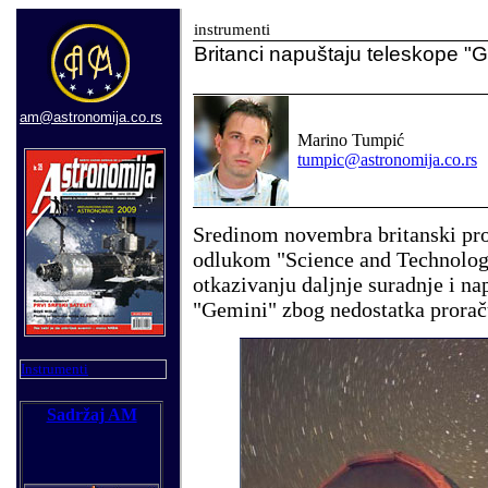
instrumenti
Britanci napuštaju teleskope "
am@astronomija.co.rs
Marino Tumpić
tumpic@astronomija.co.rs
Sredinom
novembra
b
ritanski pr
odlukom "Science and Technology
otkazivanju daljnje suradnje i na
"Gemini" zbog nedostatka prora
Instrumenti
Sadržaj AM