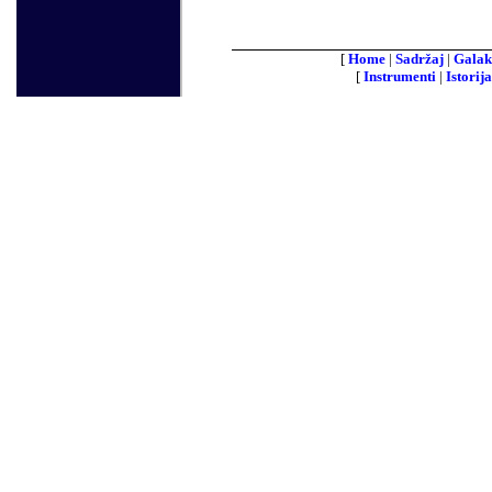
[
Home
|
Sadržaj
|
Galak
[
Instrumenti
|
Istorija