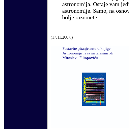
astronomija. Ostaje vam jedi
astronomije. Samo, na osnov
bolje razumete...
(
17
.
11
.200
7.
)
Postavite pitanje autoru knjige
Astronomija na svim talasima, dr
Miroslavu Filiopoviću.