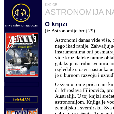
KNJIGE
ASTRONOMIJA NA
O knjizi
am@astronomija.co.rs
(iz Astronomije broj 29)
Astronomi danas vide više, b
nego ikad ranije. Zahvaljuj
instrumentima oni posmatra
vide kroz daleke tamne oblak
galaksije na rubu svemira, 
izgledale u osvit nastanka 
je u burnom razvoju i uzbudl
O svemu tome priča nam knj
dr Miroslava Filipovića, pro
Australiji. U toj knjizi sre
Sadržaj AM
astronomijom. Knjiga je vod
zemaljsku i svemirsku. Sva 
delić tog zračenja. To nam j