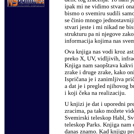
ipak mi ne vidimo stvari on
bismo o svemiru sudili sam
se činio mnogo jednostavnij
stvari jeste i mi nikad ne b
strukturu pa ni njegove zako
informacija kojima nas svem
Ova knjiga nas vodi kroz as
preko X, UV, vidljivih, infra
Knjiga nam saopštava kakvi 
zrake i druge zrake, kako on
Ispričana je i zanimljiva pri
a dat je i pregled njihovog b
i koji čeka na realizaciju.
U knjizi je dat i uporedni p
zracima, pa tako možete vide
Svemirski teleskop Habl, Sve
teleskop Parks. Knjiga nam 
danas znamo. Kad knjigu pro