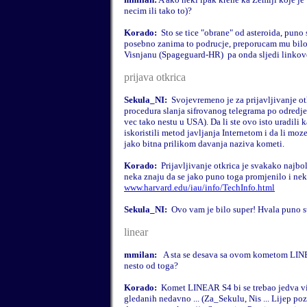
necim ili tako to)?
Korado:
Sto se tice "obrane" od asteroida, puno 
posebno zanima to podrucje, preporucam mu bilo 
Visnjanu (Spageguard-HR)
pa onda sljedi linkove
prijava otkrica
Sekula_NI:
Svojevremeno je za prijavljivanje ot
procedura slanja sifrovanog telegrama po odredje
vec tako nestu u USA). Da li ste ovo isto uradili k
iskoristili metod javljanja Internetom i da li moz
jako bitna prilikom davanja naziva kometi.
Korado:
Prijavljivanje otkrica je svakako najbolj
neka znaju da se jako puno toga promjenilo i nek
www.harvard.edu/iau/info/TechInfo.html
Sekula_NI:
Ovo vam je bilo super! Hvala puno s
linear
mmilan:
A sta se desava sa ovom kometom LINEA
nesto od toga?
Korado:
Komet LINEAR S4 bi se trebao jedva vid
gledanih nedavno ... (Za_Sekulu, Nis ... Lijep po