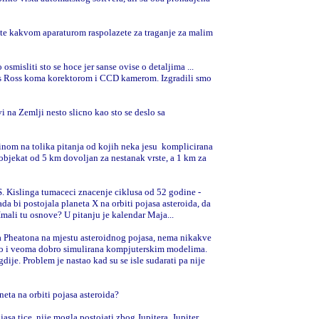
te kakvom aparaturom raspolazete za traganje za malim
o osmisliti sto se hoce jer sanse ovise o detaljima ...
 s Ross koma korektorom i CCD kamerom. Izgradili smo
 na Zemlji nesto slicno kao sto se deslo sa
nom na tolika pitanja od kojih neka jesu
komplicirana
je objekat od 5 km dovoljan za nestanak vrste, a 1 km za
. Kislinga tumaceci znacenje ciklusa od 52 godine -
a bi postojala planeta X na orbiti pojasa asteroida, da
Imali tu osnove? U pitanju je kalendar Maja...
a Pheatona na mjestu asteroidnog pojasa, nema nikakve
go i veoma dobro simulirana kompjuterskim modelima.
dije. Problem je nastao kad su se isle sudarati pa nije
eta na orbiti pojasa asteroida?
asa tice, nije mogla postojati zbog Jupitera. Jupiter