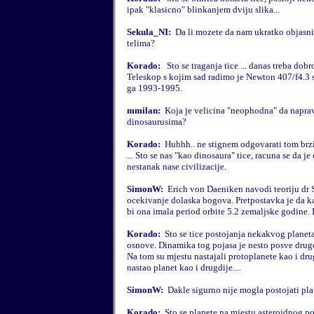
ipak "klasicno" blinkanjem dviju slika...
Sekula_NI:
Da li mozete da nam ukratko objasni
telima?
Korado:
Sto se traganja tice ... danas treba dobr
Teleskop s kojim sad radimo je Newton 407/f4.3
ga 1993-1995.
mmilan:
Koja je velicina "neophodna" da napravi
dinosaurusima?
Korado:
Huhhh.. ne stignem odgovarati tom brzi
... Sto se nas "kao dinosaura" tice, racuna se da 
nestanak nase civilizacije.
SimonW:
Erich von Daeniken navodi teoriju dr S
ocekivanje dolaska bogova. Pretpostavka je da kad
bi ona imala period orbite 5.2 zemaljske godine. 
Korado:
Sto se tice postojanja nekakvog planet
osnove. Dinamika tog pojasa je nesto posve dru
Na tom su mjestu nastajali protoplanete kao i drug
nastao planet kao i drugdije....
SimonW:
Dakle sigurno nije mogla postojati plan
Korado:
Sto se planete na mjestu asteroidnog poj