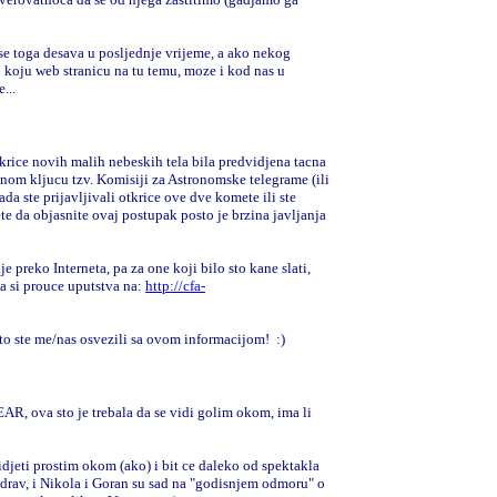
se toga desava u posljednje vrijeme, a ako nekog
koju web stranicu na tu temu, moze i kod nas u
...
krice novih malih nebeskih tela bila predvidjena tacna
nom kljucu tzv. Komisiji za Astronomske telegrame (ili
ada ste prijavljivali otkrice ove dve komete ili ste
ete da objasnite ovaj postupak posto je brzina javljanja
e preko Interneta, pa za one koji bilo sto kane slati,
a si prouce uputstva na:
http://cfa-
to ste me/nas osvezili sa ovom informacijom!
:)
R, ova sto je trebala da se vidi golim okom, ima li
jeti prostim okom (ako) i bit ce daleko od spektakla
zdrav, i Nikola i Goran su sad na "godisnjem odmoru" o