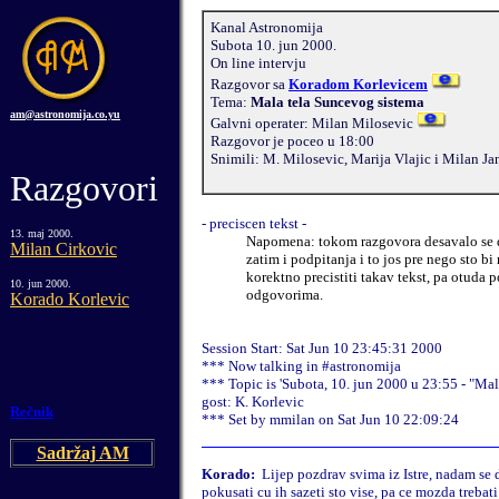
Kanal Astronomija
Subota 10. jun 2000.
On line intervju
Razgovor sa
Koradom Korlevicem
Tema:
Mala tela Suncevog sistema
am@astronomija.co.yu
Galvni operater: Milan Milosevic
Razgovor je poceo u 18:00
Snimili: M. Milosevic, Marija Vlajic i Milan J
Razgovori
- preciscen tekst -
13. maj 2000.
Napomena: tokom razgovora desavalo se da
Milan Cirkovic
zatim i podpitanja i to jos pre nego sto b
korektno precistiti takav tekst, pa otuda 
10. jun 2000.
odgovorima.
Korado Korlevic
Session Start: Sat Jun 10 23:45:31 2000
*** Now talking in #astronomija
*** Topic is 'Subota, 10. jun 2000 u 23:55 - "Ma
gost: K. Korlevic
Rečnik
*** Set by mmilan on Sat Jun 10 22:09:24
Sadržaj AM
Korado:
Lijep pozdrav svima iz Istre, nadam se d
pokusati cu ih sazeti sto vise, pa ce mozda trebat