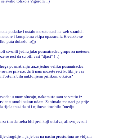
m se svako toliko s Vigorom ...)
o, a podatke i ostalo mozete naci na web stranici:
eteore i kompletna ekipa opazaca iz Hrvatske se
iko puta dolazio :o)))
oli stvorili jednu jaku posmatracku grupu za meteore,
ze se reci da su bili vasi "djaci" !
:)
druga posmatranja traze jednu veliku posmatracku
 suvise private, da li nam mozete reci koliki je vas
i Fortuna bila naklonjena prilikom otkrica?
ovoda: u mom slucaju, nakom sto sam se vratio iz
mrvice u smoli nakon udara. Zanimalo me naci ga prije
a tijela trazi da bi i njihovo ime bilo "medju
a tim da treba biti prvi koji otkriva, ali svojevrsni
dije drugdije .. .ja je bas na nasim prostorima ne vidjam