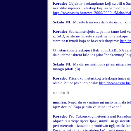
Korado:
Objektiv i sekundarno koji su bili u S
nekoliko mjeseci. Teleskop koji su nam odnjeli u 
http://www.astro.hr/news_2000/2000_/Maho/ma
Sekula_NI:
Mozete li mi reci da li ste uspeli kon
Korado:
Sad sam se sjetio ... pa ima tamo kod va
iz SAD, pa sto ne mozete slagati sami teleskope
.
starnica u izradi koja se bavi teleskopima:
http:/
O metarskom teleskopu i Italiji , SLUZBENA verz
da budemo iskreni bilo je i jako "podzemnog" dije
Sekula_NI:
Ma ok, ne mislim da pitam nista vise
mnogo pitati
;)))
Korado:
Prica oko metarskog teleskopa inace nij
ostalo, bit ce jos puno posla:
http://www.astro.h
meteoriti
mmilan:
Nego, da se vratimo mi malo na mala tela
njim desilo? Koja je bila velicina i tako to?
Korado:
Pad Yukonskog meteorita nad Kanadom j
objasniti u dvije rijeci. Ipak, snimili su ga sateli
prvi meteorit .. izuzetno primitivan ugljenicki kond
Pocetna velicina .. vjerojatno ko' manja garaza.