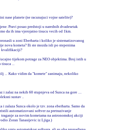
i nase planete (ne racunajuci vojne satelite)?
ene. Pravi posao predstoji u narednih dvadesetak
imo da ih ima vjerojatno tisucu vecih od 1km.
 pronasli u zoni Eberharta i koliko je sistematizovanog
rije nova kometa? Ili ste mozda isli po stepenima
kvalifikaciji?
lucajno tijekom potrage za NEO objektima. Broj istih u
tisuca ...
j ...
Kako vidim da "komete" zanimaju, nekoliko
laz i zalaz na nekih 60 stupnjeva od Sunca na gore ....
leksni sustav ..
a i zalaza Sunca okolo je tzv. zona eberharta. Samo da
ristili automatizovani softver za pretrazivanje
a traganje za novim kometama na astronomskoj akciji
odio Zoran Tanasijevic iz Ljiga.)
oliko vrsta automatskog softvera, ali su oba pronadjena