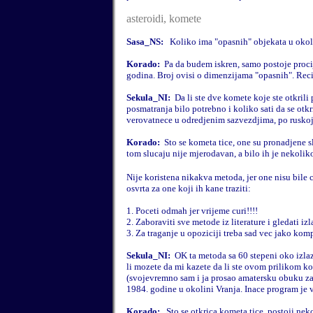
asteroidi, komete
Sasa_NS:
Koliko ima "opasnih" objekata u okolin
Korado:
Pa da budem iskren, samo postoje procij
godina. Broj ovisi o dimenzijama "opasnih". Rec
Sekula_NI:
Da li ste dve komete koje ste otkrili
posmatranja bilo potrebno i koliko sati da se otk
verovatnece u odredjenim sazvezdjima, po ruskoj 
Korado:
Sto se kometa tice, one su pronadjene s
tom slucaju nije mjerodavan, a bilo ih je nekoliko 
Nije koristena nikakva metoda, jer one nisu bile cil
osvrta za one koji ih kane traziti:
1. Poceti odmah jer vrijeme curi!!!!
2. Zaboraviti sve metode iz literature i gledati iz
3. Za traganje u opoziciji treba sad vec jako komp
Sekula_NI:
OK ta metoda sa 60 stepeni oko izlaz
li mozete da mi kazete da li ste ovom prilikom ko
(svojevremno sam i ja prosao amatersku obuku z
1984. godine u okolini Vranja. Inace program je v
Korado:
Sto se otkrica kometa tice, postoji nek