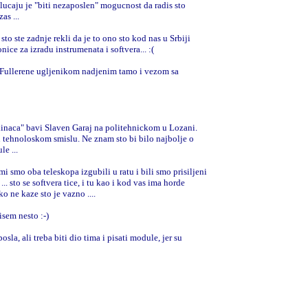
 slucaju je "biti nezaposlen" mogucnost da radis sto
as ...
 ste zadnje rekli da je to ono sto kod nas u Srbiji
onice za izradu instrumenata i softvera... :(
-Fullerene ugljenikom nadjenim tamo i vezom sa
klinaca" bavi Slaven Garaj na politehnickom u Lozani.
 tehnoloskom smislu. Ne znam sto bi bilo najbolje o
le ...
 mi smo oba teleskopa izgubili u ratu i bili smo prisiljeni
... sto se softvera tice, i tu kao i kod vas ima horde
o ne kaze sto je vazno ....
isem nesto :-)
sla, ali treba biti dio tima i pisati module, jer su