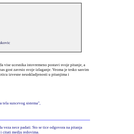
ankovic
 vise ucesnika istovremeno postavi svoje pitanje, a
i nas gost zavrsio svoje izlaganje. Veoma je tesko sasvim
poticu izvesne neuskladjenosti u pitanjima i
la tela suncevog sistema",
a veza nece padati. Sto se tice odgovora na pitanja
i i citati medju redovima.