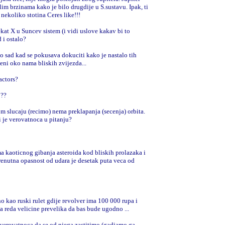
im brzinama kako je bilo drugdije u S.sustavu. Ipak, ti
 nekoliko stotina Ceres like!!!
at X u Suncev sistem (i vidi uslove kakav bi to
 i ostalo?
o sad kad se pokusava dokuciti kako je nastalo tih
eni oko nama bliskih zvijezda...
actors?
o??
 tom slucaju (recimo) nema preklapanja (secenja) orbita.
li je verovatnoca u pitanju?
a kaoticnog gibanja asteroida kod bliskih prolazaka i
trenutna opasnost od udara je desetak puta veca od
no kao ruski rulet gdije revolver ima 100 000 rupa i
a reda velicine prevelika da bas bude ugodno ...
 verovatnoca da se od njega zastitimo (gadjamo ga