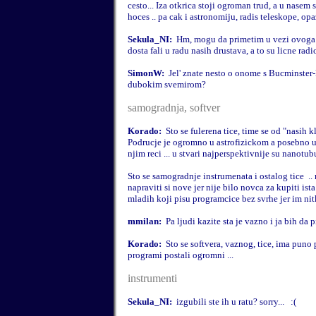
cesto... Iza otkrica stoji ogroman trud, a u nasem
hoces .. pa cak i astronomiju, radis teleskope, opaz
Sekula_NI:
Hm, mogu da primetim u vezi ovoga sto
dosta fali u radu nasih drustava, a to su licne radi
SimonW:
Jel' znate nesto o onome s Bucminster
dubokim svemirom?
samogradnja, softver
Korado:
Sto se fulerena tice, time se od "nasih 
Podrucje je ogromno u astrofizickom a posebno u
njim reci ... u stvari najperspektivnije su nanotubu
Sto se samogradnje instrumenata i ostalog tice
..
napraviti si nove jer nije bilo novca za kupiti ista 
mladih koji pisu programcice bez svrhe jer im nitk
mmilan:
Pa ljudi kazite sta je vazno i ja bih da p
Korado:
Sto se softvera, vaznog, tice, ima puno po
programi postali ogromni ...
instrumenti
Sekula_NI:
izgubili ste ih u ratu? sorry...
:(