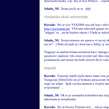
drzavnom trosku :o)).. Sto se tice Petnice ... cuje
Sekula_NI:
Znam javili su se
:(((((
visnjanska skola astronomije
Korado:
Sto se tice VSA2000 ona ide kao i obicn
http://www.astro.hr/
VSA ima oduvijek grupu za m
"odgaja" tu .. pa da budem iskren i Vlada je nekol
Sekula_NI:
Svojevremeno ste upravo vi na toj sk
zar ne?
:) Neki od njih su i kod nas u Srbiji, tj. mo
Traganje za malim telima uostalom kao i mnoga 
upornost i maltene vrlo ostar zivotni rad. Ako nije
posmatracki rad morao da bude ulozen da bi vam 
traganje
Korado:
Trazenje malih tijela moze imati vise p
Tunguzije (Sibir) bilo mi je bedasto proucavati 
nego sto udari... Ipak vecina amatera u svijetu mal
zvijezdama" ...
Sekula_NI:
Ok to je normalna kolumbovska zelja z
asketizam je neophodan.
Korado:
Sto se bozice Fortune tice ... ona je neg