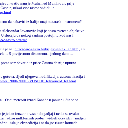
arajevu, vratio nam je Muhamed Muminovic prije
Gospic, nikad vise nismo vidjeli...:
ho.html
acno da nabaviti iz Italije onaj metaraski instrument?
s Aleksandar Jovanovic koji je nesto svercao objektive
.. U slucaju da nekog zanima postoji tu kod nas i
/www.astro.hr/atm/
ija je na:
http://www.astro.hr/krijesnice/nk_23.htm
,
ali
la ... S povijesnom distancom... jednog dana ...
 posto sam shvatio iz price Gorana da nije uputno
e gotova, sljedi njegova modifikacija, automatizacija i
r/news_2000/2000_/VONEOF_tel/voneof_tel.html
... Onaj meteorit iznad Kanade u januaru. Sta se sa
e jedan izuzetno vazan dogadjaj i ne da se ovako
ti za nadzor nulklearnih proba .. vidjeli ocevidci .. nadjen
rit .. isla je ekspedicija i nasla jos tisuce komada ...