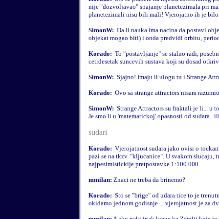
nije "dozvoljavao" spajanje planetezimala pri mal
planetezimali nisu bili mali! Vjerojatno ih je bilo
SimonW:
Da li nauka ima nacina da postavi objek
objekat mogao biti) i onda predvidi orbitu, period
Korado:
To "postavljanje" se stalno radi, posebn
cetrdesetak suncevih sustava koji su dosad otkriv
SimonW:
Sjajno! Imaju li ulogu tu i Strange Attr
Korado:
Ovo sa strange attractors nisam razumi
SimonW:
Strange Attractors su fraktali je li... u
Je smo li u 'matematickoj' opasnosti od sudara...i
sudari
Korado:
Vjerojatnost sudara jako ovisi o tockam
pazi se na tkzv. "kljucanice". U svakom slucaju, 
najpesimistickije pretpostavke 1:100 000...
mmilan:
Znaci ne treba da brinemo?
Korado:
Sto se "brige" od udara tice
to je trenut
okidamo jednom godisnje ... vjerojatnost je za dv
mmilan:
A ako neki ipak krene ka Zemlji koje je