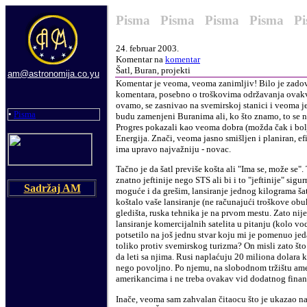
Pisma Pisma Pisma Pisma P
24. februar
2003.
Komentar na
komentar
Šatl, Buran, projekti
am@astronomija.co.yu
Komentar je veoma, veoma zanimljiv! Bilo je zadovol
komentara, posebno o troškovima održavanja ovakvo
ovamo, se zasnivao na svemirskoj stanici i veoma je
•
Pisma
budu zamenjeni Buranima ali, ko što znamo, to se nije
Progres pokazali kao veoma dobra (možda čak i bolja)
Energija. Znači, veoma jasno smišljen i planiran, e
ima upravo najvažniju - novac.
Tačno je da šatl previše košta ali "Ima se, može se"
znatno jeftinije nego STS ali bi i to "jeftinije" sig
Sadržaj AM
moguće i da grešim, lansiranje jednog kilograma ša
koštalo vaše lansiranje (ne računajući troškove obu
gledišta, ruska tehnika je na prvom mestu. Zato nij
lansiranje komercijalnih satelita u pitanju (kolo vod
potsetilo na još jednu stvar koju mi je pomenuo
je
toliko protiv svemirskog turizma? On misli zato što
da leti sa njima. Rusi naplaćuju 20 miliona dolara 
nego povoljno. Po njemu, na slobodnom tržištu ameri
amerikancima i ne treba ovakav vid dodatnog finans
Inače, veoma sam zahvalan čitaocu što je ukazao na