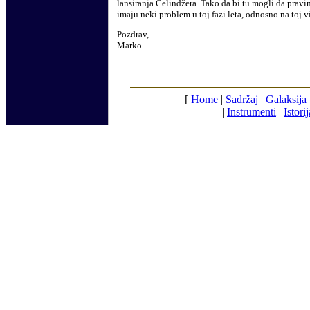
lansiranja Čelindžera. Tako da bi tu mogli da pravi
imaju neki problem u toj fazi leta, odnosno na toj vi
Pozdrav,
Marko
[
Home
|
Sadržaj
|
Galaksija
|
Instrumenti
|
Istorij