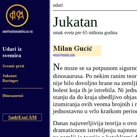
udari
Jukatan
am@astronomija.co.yu
smak sveta pre 65 miliona godina
Udari iz
svemira
gucic@email.com
N
Svemir preti
e moze se sa potpunom sigurno
dinosaurusa.
Po nekim ranim teor
Jukatan
Baringer
nije bilo dovoljno hrane
na zemlj
bolest koja ih je istrebila
. Ni jed
Dinosaurusi
stanju da do kraja ubedljivo objas
izumiranja ovih veoma brojnih i r
jednostavno u vrlo kratkom period
SadrЕѕaj AM
Danas najuverljivija teorija o o
dramaticnom istrebljenju najmmoc