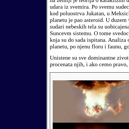
na zemlji je teorija o kataklizmi 
udara iz svemira. Po svemu sudec
kod poluostrva Jukatan, u Meksi
planetu je pao asteroid
.
U duzem 
sudari nebeskih tela su uobicajen
Suncevm sistemu. O tome svedoce 
koja su do sada ispitana. Analiza
planetu, po njenu floru i faunu, g
Unistene su sve dominantne zivot
procenata njih, i ako cemo pravo, 