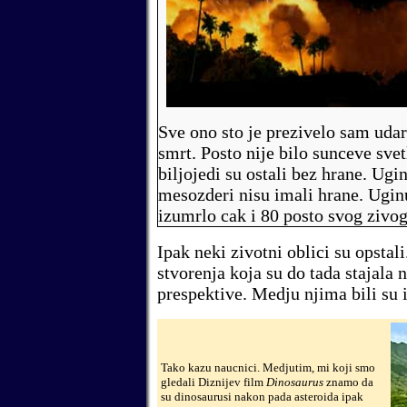
Sve ono sto je prezivelo sam udar
smrt.
Posto nije bilo sunceve svetl
biljojedi su ostali bez hrane. Ugin
mesozderi nisu imali hrane. Uginu
izumrlo
cak i 80 posto
svog zivog
Ipak neki zivotni oblici su opstal
stvorenja
koja su do tada stajala 
prespektive. M
edju njima
bili su
Tako kazu naucnici. Medjutim, mi koji smo
gledali Diznijev film
Dinosaurus
znamo da
su dinosaurusi nakon pada asteroida ipak