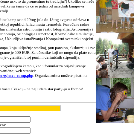
 ćemo uskoro da promenimo tu tradiciju?) Ukoliko se nađe
velike su šanse da će se jedan od narednih kampova
zemlji!
ine kamp se od 29tog jula do 18tog avgusta održava u
Češkoj republici, blizu mesta Tremešek. Ponuđene radne
na amaterska astronomija i astrofotografija, Astronomija i
tronomija, psihologija i umetnost, Kosmološke simulacije,
ika, Uzbudljiva istraživanja i Kompaktni svemirski objekti.
mpa, koja uključuje smeštaj, pun pansion, ekskurziju i sve
grame je 500 EUR. Za učesnike koji ne mogu da plate cenu
 je ograničen broj punih i delimičnih stipendija.
ovogodišnjem kampu, kao i formular za prijavljivanje
zvaničnoj web stranici:
c.org/next_camp.php
. Organizatorima možete pisati na
vas u Českoj – na najluđem star party-ju u Evropi!
resa
: