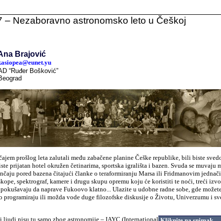
 – Nezaboravno astronomsko leto u Češkoj
Ana Brajović
kasiopea@eunet.yu
AD “Ruđer Bošković”
Beograd
čajem prošlog leta zalutali među zabačene planine Češke republike, bili biste sved
biste prijatan hotel okružen četinarima, sportska igrališta i bazen. Svuda se muvaju 
sunčaju pored bazena čitajući članke o teraformiranju Marsa ili Fridmanovim jednač
kope, spektrograf, kamere i drugu skupu opremu koju će koristiti te noći, treći izv
i pokušavaju da naprave Fukoovo klatno... Ulazite u udobne radne sobe, gde možete
no programiraju ili možda vode duge filozofske diskusije o Životu, Univerzumu i s
i ljudi nisu tu samo zbog astronomije – IAYC (International
Kliknite na snimak