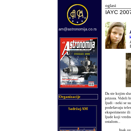
oglasi
IAYC 2007
am@astronomija.co.rs
Da ste kojim slu
Organizacije
prizora. Videli 
ljudi - neki se 
podešavaju teles
Sadržaj AM
eksperimente il
ljude koji vred
ostalom...
Ipak ov