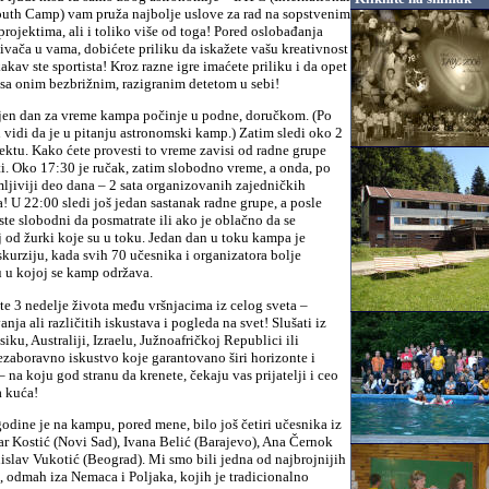
uth Camp) vam pruža najbolje uslove za rad na sopstvenim
ojektima, ali i toliko više od toga! Pored oslobađanja
živača u vama, dobićete priliku da iskažete vašu kreativnost
akav ste sportista! Kroz razne igre imaćete priliku i da opet
 sa onim bezbrižnim, razigranim detetom u sebi!
en dan za vreme kampa počinje u podne, doručkom. (Po
 vidi da je u pitanju astronomski kamp.) Zatim sledi oko 2
jektu. Kako ćete provesti to vreme zavisi od radne grupe
ti. Oko 17:30 je ručak, zatim slobodno vreme, a onda, po
ljiviji deo dana – 2 sata organizovanih zajedničkih
ra! U 22:00 sledi još jedan sastanak radne grupe, a posle
te slobodni da posmatrate ili ako je oblačno da se
j od žurki koje su u toku. Jedan dan u toku kampa je
skurziju, kada svih 70 učesnika i organizatora bolje
 u kojoj se kamp održava.
te 3 nedelje života među vršnjacima iz celog sveta –
anja ali različitih iskustava i pogleda na svet! Slušati iz
iku, Australiji, Izraelu, Južnoafričkoj Republici ili
ezaboravno iskustvo koje garantovano širi horizonte i
– na koju god stranu da krenete, čekaju vas prijatelji i ceo
a kuća!
godine je na kampu, pored mene, bilo još četiri učesnika iz
ar Kostić (Novi Sad), Ivana Belić (Barajevo), Ana Černok
islav Vukotić (Beograd). Mi smo bili jedna od najbrojnijih
 odmah iza Nemaca i Poljaka, kojih je tradicionalno