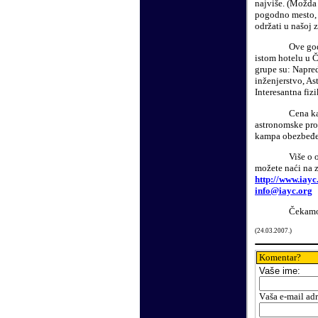
najviše. (Možda
pogodno mesto, 
održati u našoj 
Ove god
istom hotelu u 
grupe su: Napred
inženjerstvo, As
Interesantna fiz
Cena ka
astronomske pro
kampa obezbeđen
Više o 
možete naći na 
http://www.iay
info
@
iayc.org
Čekamo 
(
24
.
03
.200
7.
)
Komentar?
Vaše
ime:
V
aša e-mail ad