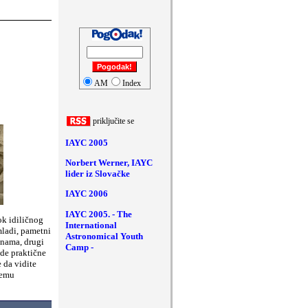
AM
Index
priklju
č
ite se
IAYC 2005
Norbert Werner, IAYC
lider iz Slovačke
IAYC 2006
IAYC 2005. - The
ok idiličnog
International
mladi, pametni
Astronomical Youth
inama, drugi
Camp -
ode praktične
 da vidite
vemu