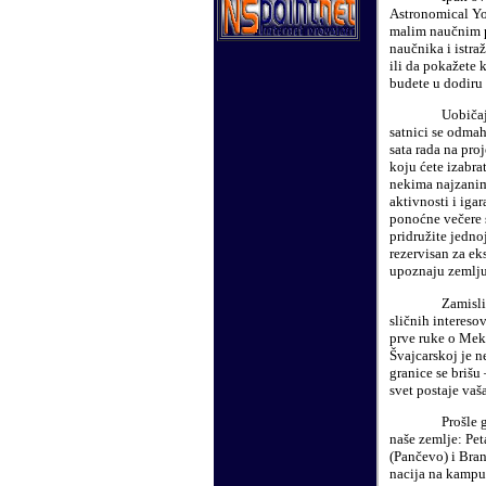
Astronomical Yo
malim naučnim pr
naučnika i istra
ili da pokažete k
budete u dodiru
Uobičaj
satnici se odmah
sata rada na pro
koju ćete izabra
nekima najzanim
aktivnosti i iga
ponoćne večere s
pridružite jedno
rezervisan za ek
upoznaju zemlju
Zamisli
sličnih interesov
prve ruke o Meks
Švajcarskoj je n
granice se brišu 
svet postaje vaš
Prošle 
naše zemlje: Pet
(Pančevo) i Bran
nacija na kampu,