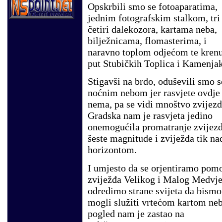
Opskrbili smo se fotoaparatima,
jednim fotografskim stalkom, tri
četiri dalekozora, kartama neba,
bilježnicama, flomasterima, i
naravno toplom odjećom te krenu
put Stubičkih Toplica i Kamenja
Stigavši na brdo, oduševili smo s
noćnim nebom jer rasvjete ovdje
nema, pa se vidi mnoštvo zvijezd
Gradska nam je rasvjeta jedino
onemogućila promatranje zvijez
šeste magnitude i zviježđa tik na
horizontom.
I umjesto da se orjentiramo pom
zviježđa Velikog i Malog Medvje
odredimo strane svijeta da bismo
mogli služiti vrtećom kartom neb
pogled nam je zastao na