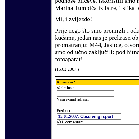
podnose bliceve, iskoristili smo
Marina Tumpića iz Istre, i slika j
Mi, i zvijezde!
Prije nego što smo promrzli i odu
kućama, jedan nas je prekrasn ob
promatranju: M44, Jaslice, otvor
smo odlučno zaključili: pod hitno
fotoaparat!
(
15
.
02
.200
7.
)
Komentar?
Vaše
ime:
V
aša e-mail adresa
:
Predmet:
Vaš komentar
: