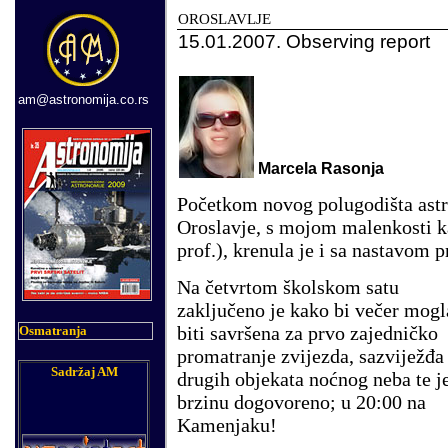
OROSLAVLJE
15.01.2007. Observing report
am@astronomija.co.rs
Marcela Rasonja
Početkom novog polugodišta astr
Oroslavje, s mojom malenkosti k
prof.), krenula je i sa nastavom 
Na četvrtom školskom satu
zaključeno je kako bi večer mogl
biti savršena za prvo zajedničko
Osmatranja
promatranje zvijezda, sazviježđa 
Sadržaj AM
drugih objekata noćnog neba te j
brzinu dogovoreno; u 20:00 na
Kamenjaku!