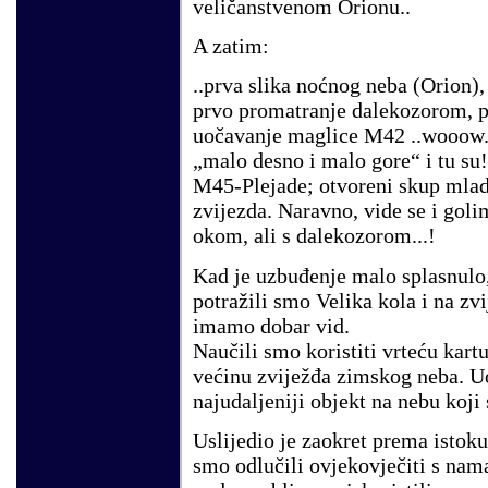
veličanstvenom Orionu..
A zatim:
..prva slika noćnog neba (Orion),
prvo promatranje dalekozorom, 
uočavanje maglice M42 ..wooow.
„malo desno i malo gore“ i tu su!
M45-Plejade; otvoreni skup mla
zvijezda. Naravno, vide se i goli
okom, ali s dalekozorom...!
Kad je uzbuđenje malo splasnulo
potražili smo Velika kola i na zv
imamo dobar vid.
Naučili smo koristiti vrteću kart
većinu zviježđa zimskog neba. U
najudaljeniji objekt na nebu koji
Uslijedio je zaokret prema istoku 
smo odlučili ovjekovječiti s nam