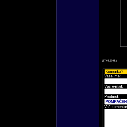
(
17
.
08
.200
8
.)
Komentar?
Vaše ime:
V
aš e-mail
:
Predmet:
Vaš komentar