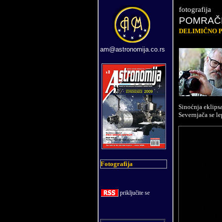
fotografija
POMRAČE
DELIMIČNO 
am@astronomija.co.rs
Sinoćnja eklipsa
Severnjača se le
Fotografija
priklju
č
ite se