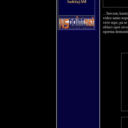
Sadržaj AM
... Srecom, kasn
video samo nepom
veće rupe, pa se
oblaci opet ztvo
opremu demontir