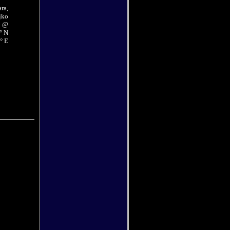
ra,
jko
@
° N
° E