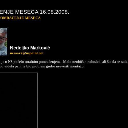
NJE MESECA 16.08.2008.
POMRAČENJE MESECA
Ne
deljko
Marković
nemark@nspoint.net
 je u NS počelo totalnim pomračenjem... Malo neobičan redosled, ali šta da se radi
po videla pa nije bio problem grubo useveriti montažu.