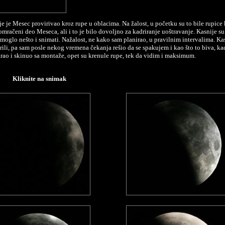
ije je Mesec provirivao kroz rupe u oblacima. Na žalost, u početku su to bile rupice 
račeni deo Meseca, ali i to je bilo dovoljno za kadriranje uoštravanje. Kasnije su 
 moglo nešto i snimati. Nažalost, ne kako sam planirao, u pravilnim intervalima. Kas
rili, pa sam posle nekog vremena čekanja rešio da se spakujem i kao što to biva, k
ao i skinuo sa montaže, opet su krenule rupe, tek da vidim i maksimum.
Kliknite na snimak