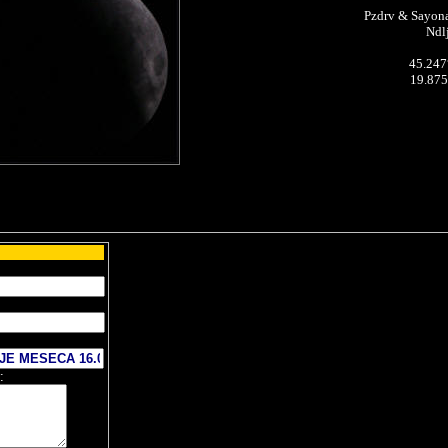
Pzdrv & Sayona
Ndl
45.247
19.875
: