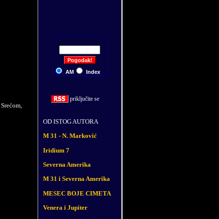
AM
Index
priklju
č
ite se
. Srećom,
OD ISTOG AUTORA
M 31 - N. Marković
Iridium 7
Severna Amerika
M 31 i Severna Amerika
MESEC BOJE CIMETA
Venera i Jupiter