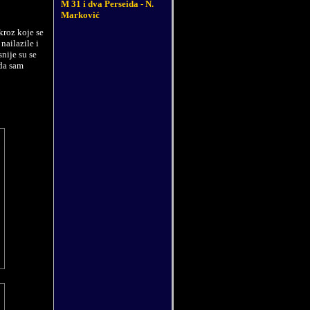
M 31 i dva Perseida - N.
Marković
kroz koje se
nailazile i
nije su se
ada sam