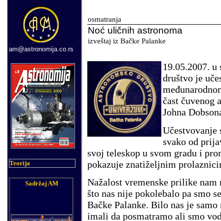
osmatranja
Noć
uličnih astronoma
izveštaj iz Bačke Palanke
am@astronomija.co.rs
19.05.2007. u
društvo je uče
međunarodnom
čast čuvenog 
Johna Dobson
Učestvovanje s
svako od prija
svoj teleskop u svom gradu i pro
pokazuje znatiželjnim prolaznici
Teorija
Nažalost vremenske prilike nam n
Sadržaj AM
što nas nije pokolebalo pa smo se
Bačke Palanke. Bilo nas je samo 
imali da posmatramo ali smo vod