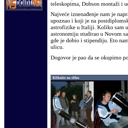
teleskopima, Dobson montaži i u
Najveće iznenađenje nam je napr
upoznao i koji je na postdiplom
astrofizike u Italiji. Koliko sam
astronomiju studirao u Novom sadu
gde je dobio i stipendiju. Eto na
ulicu.
Dogovor je pao da se okupimo po
Kliknite na sliku