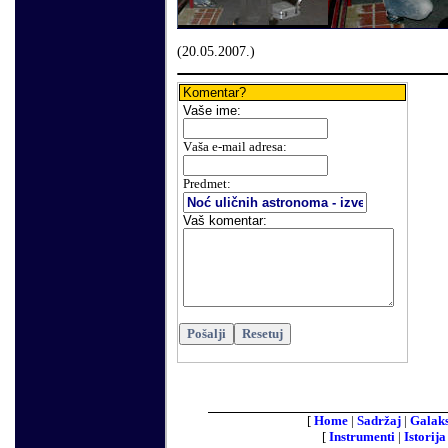
(
20
.
05
.200
7.
)
Komentar?
Vaše
ime:
V
aša e-mail adresa
:
Predmet:
Vaš komentar
:
[
Home
|
Sadržaj
|
Galaks
[
Instrumenti
|
Istorija