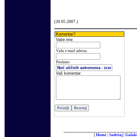
(
20
.
05
.200
7.
)
Komentar?
Vaše
ime:
V
aša e-mail adresa
:
Predmet:
Vaš komentar
:
[
Home
|
Sadržaj
|
Galaks