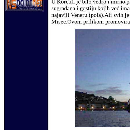
U Korčuli je bilo vedro i mirno p
sugrađana i gostiju kojih već im
najavili Veneru (pola).Ali svih je
Misec.Ovom prilikom promovira