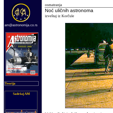
osmatranja
Noć
uličnih astronoma
izveštaj iz Korčule
am@astronomija.co.rs
Teorija
Sadržaj AM