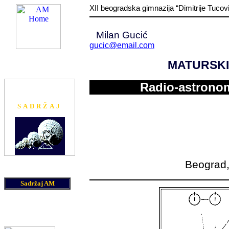
XII beogradska gimnazija “Dimitrije Tucov
Milan Gucić
gucic@email.com
am@astronomija.co.yu
MATURSKI 
Radio-astronomija i
Radio-astronom
SETI projekat
SADRŽAJ
Beograd,
Sadržaj AM