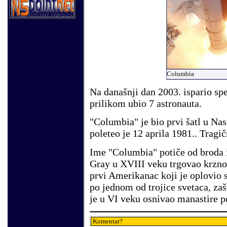
Columbia
Na današnji dan 2003. ispario spej
prilikom ubio 7 astronauta.
"Columbia" je bio prvi šatl u Nasi
poleteo je 12 aprila 1981.. Tragič
Ime "Columbia" potiče od broda 
Gray u XVIII veku trgovao krznom
prvi Amerikanac koji je oplovio 
po jednom od trojice svetaca, zaš
je u VI veku osnivao manastire p
Komentar?