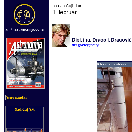
na današnji dan
1. februar
am@astronomija.co.rs
Dipl. ing. Drago I. Dragović
dragovic@net.yu
Kliknite na slikuk
Astronautika
Sadržaj AM