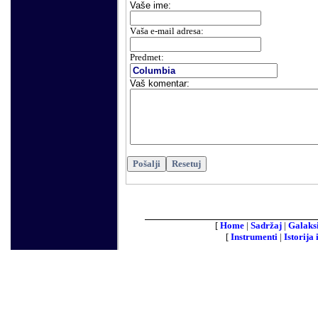
Vaše
ime:
V
aša e-mail adresa
:
Predmet:
Vaš komentar
:
[
Home
|
Sadržaj
|
Galaks
[
Instrumenti
|
Istorija 