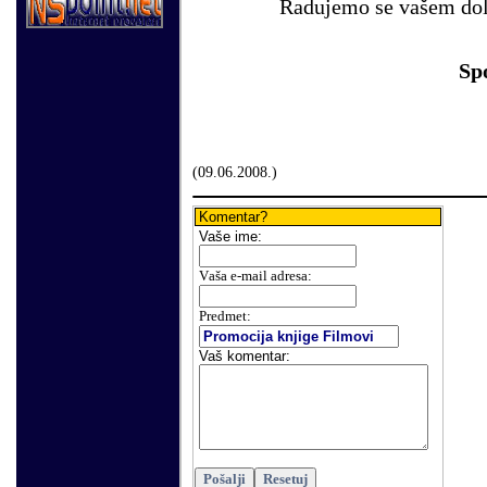
Radujemo se vašem dol
Sp
(
09
.
06
.2008.)
Komentar?
Vaše
ime:
V
aša e-mail adresa
:
Predmet:
Vaš komentar
: