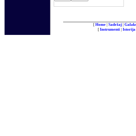
[
Home
|
Sadržaj
|
Galaks
[
Instrumenti
|
Istorija