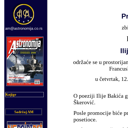
P
zb
am@astronomija.co.rs
Il
održaće se u prostorij
Francus
u četvrtak, 12
Knjige
O poeziji Ilije Bakića
Škerović.
Posle promocije biće p
Sadržaj AM
posetioce.