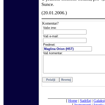
Sunce.
(20.01.2006.)
Komentar?
Vaše ime:
V
aš e-mail
:
Predmet:
Vaš komentar:
[
Home
|
Sadržaj
|
Galaksi
[
Instrumenti
|
Istorija 