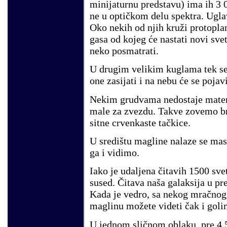
minijaturnu predstavu) ima ih 3 
ne u optičkom delu spektra. Ugla
Oko nekih od njih kruži protoplan
gasa od kojeg će nastati novi sve
neko posmatrati.
U drugim velikim kuglama tek se 
one zasijati i na nebu će se pojav
Nekim grudvama nedostaje materi
male za zvezdu. Takve zovemo br
sitne crvenkaste tačkice.
U središtu magline nalaze se mas
ga i vidimo.
Iako je udaljena čitavih 1500 sv
sused. Čitava naša galaksija u p
Kada je vedro, sa nekog mračnog
maglinu možete videti čak i gol
U jednom sličnom oblaku, pre 4,5