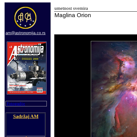
umetnost svemira
Maglina
Orion
am@astronomija.co.rs
Fotografije
Sadržaj AM