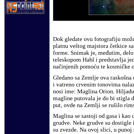
Dok gledate ovu fotografiju možda
platnu veštog majstora četkice s
forme. Snimak je, međutim, delo
teleskopom Habl i predstavlja jed
načinjenih pomoću te kosmičke o
Gledano sa Zemlje ova raskošna 
i vatreno crvenim tonovima nalaz
nosi ime: Maglina Orion. Hiljadu 
magline putovala je do bi stigla 
put, ovde na Zemlji se rušilo rim
Maglina se sastoji od gasa i kao 
grudve. Neke grudve su dostigle i
su zvezde. Na ovoj slici, u puno