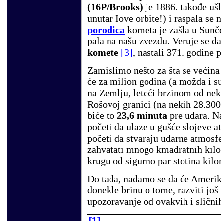
(16P/Brooks)
je 1886. takođe ušl
unutar Iove orbite!) i raspala se 
porodica
kometa je zašla u Sunče
pala na našu zvezdu. Veruje se d
komete
[3]
, nastali 371. godine p.
Zamislimo nešto za šta se većina
će za milion godina (a možda i s
na Zemlju, leteći brzinom od nek
Rošovoj granici (na nekih 28.300
biće to
23,6 minuta
pre udara. Na
početi da ulaze u gušće slojeve a
početi da stvaraju udarne atmosf
zahvatati mnogo kmadratnih kilom
krugu od sigurno par stotina kilom
Do tada, nadamo se da će Amerikan
donekle brinu o tome, razviti još 
upozoravanje od ovakvih i sličnih
[1]