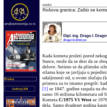
nauka
Rošova granica: Zašto se kom
am@astronomija.co.rs
Dipl. ing. Drago I. Drago
dragovic@net.yu
Kada kometa proleti pored nekog 
Sunce, može da se desi da se zbo
delove. Setimo se da plimske sile
silama koje se javljaju u pojedin
udaljenosti od, u ovom slučaju (k
Praksa
primera za to imamo pregršt: kad
[1]
se 1847. godine raspala na dv
Sadržaj AM
samo 16 miliona kilometara od Su
Kometa
C/1975 V1 West
se 1976
dela. Samo dvadeset godina kasnij