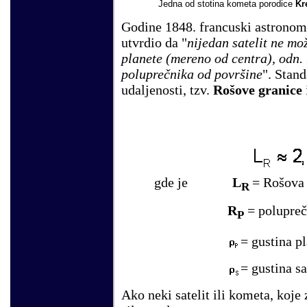
Jedna od stotina kometa porodice
Kr
Godine 1848. francuski astrono
utvrdio da "
nijedan satelit ne mo
planete (mereno od centra), odn.
poluprečnika od površine
". Stan
udaljenosti, tzv.
Rošove granice
gde je
L
= Rošova 
R
R
= polupreč
P
= gustina pl
= gustina sa
Ako neki satelit ili kometa, koje