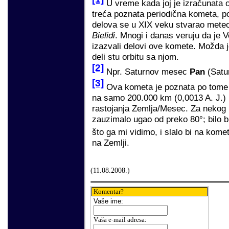
U vreme kada joj je izračunata o
treća poznata periodična kometa, p
delova se u XIX veku stvarao meteo
Bielidi
. Mnogi i danas veruju da je V
izazvali delovi ove komete. Možda 
deli stu orbitu sa njom.
[2]
Npr. Saturnov mesec
Pan
(Satur
[3]
Ova kometa je poznata po tome š
na samo 200.000 km (0,0013 A. J.) i
rastojanja Zemlja/Mesec. Za nekog 
zauzimalo ugao od preko 80°; bilo b
što ga mi vidimo, i slalo bi na kome
na Zemlji.
(
11
.
08
.200
8
.)
Komentar?
Vaše
ime:
V
aša e-mail adresa
: