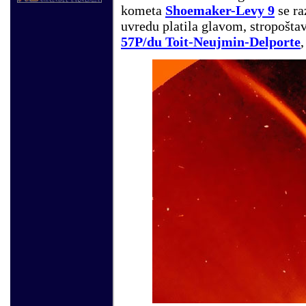
kometa
Shoemaker-Levy 9
se ra
uvredu platila glavom, stropoštav
57P/du Toit-Neujmin-Delporte