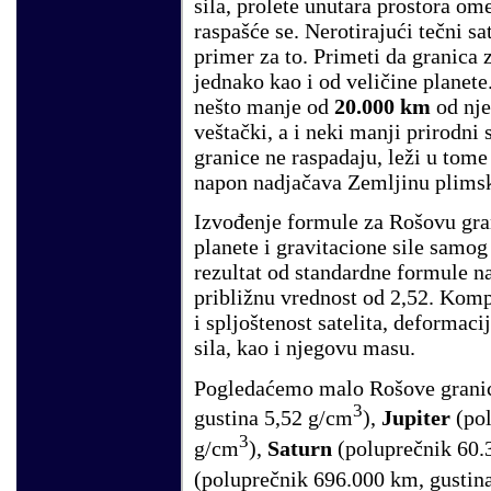
sila, prolete unutara prostora 
raspašće se. Nerotirajući tečni s
primer za to. Primeti da granica z
jednako kao i od veličine planete
nešto manje od
20.000 km
od nje
veštački, a i neki manji prirodni s
granice ne raspadaju, leži u tome
napon nadjačava Zemljinu plimsk
Izvođenje formule za Rošovu gra
planete i gravitacione sile samog 
rezultat od standardne formule 
približnu vrednost od 2,52. Kom
i spljoštenost satelita, deformac
sila, kao i njegovu masu.
Pogledaćemo malo Rošove grani
3
gustina 5,52 g/cm
),
Jupiter
(pol
3
g/cm
),
Saturn
(poluprečnik 60.
(poluprečnik 696.000 km, gustin