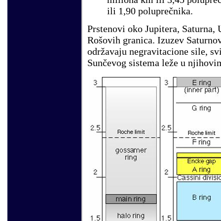
ili 1,90 poluprečnika.
Prstenovi oko Jupitera, Saturna,
Rošovih granica. Izuzev Saturnov
održavaju negravitacione sile, sv
Sunčevog sistema leže u njihov