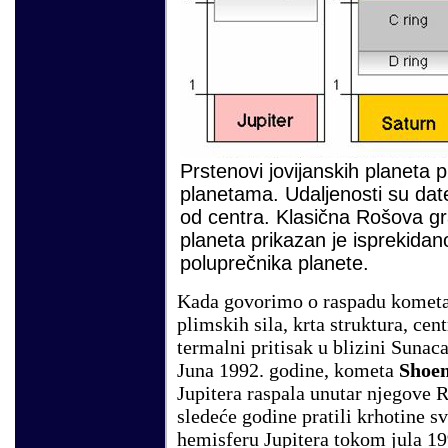
Prstenovi jovijanskih planeta 
planetama. Udaljenosti su dat
od centra. Klasična Rošova gra
planeta prikazan je isprekidan
poluprečnika planete.
Kada govorimo o raspadu kometa,
plimskih sila, krta struktura, cent
termalni pritisak u blizini Sunac
Juna 1992. godine, kometa
Shoe
Jupitera raspala unutar njegove 
sledeće godine pratili krhotine 
hemisferu Jupitera tokom jula 1