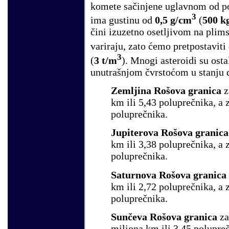
komete sačinjene uglavnom od por
3
ima gustinu od
0,5
g/cm
(
500 k
čini izuzetno osetljivom na plims
variraju, zato ćemo pretpostaviti
3
(
3 t/m
). Mnogi asteroidi su osta
unutrašnjom čvrstoćom u stanju 
Zemljina Rošova granica
z
km ili 5,43 poluprečnika, a 
poluprečnika.
Jupiterova Rošova granica
km ili 3,38 poluprečnika, a 
poluprečnika.
Saturnova Rošova granica
km ili 2,72 poluprečnika, a 
poluprečnika.
Sunčeva Rošova granica
za
miliona km ili 3,45 polupreč