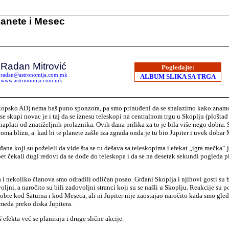
planete i Mesec
V
Radan Mitrović
Pogledajte:
radan@astronomija.com.mk
ALBUM SLIKA SA TRGA
www.astronomija.com.mk
kopsko AD) nema baš puno sponzora, pa smo prinuđeni da se snalazimo kako znam
se skupi novac je i taj da se iznesu teleskopi na centralnom trgu u Skoplju (plošt
naplati od znatiželjnih prolaznika. Ovih dana prilika za to je bila više nego dobra. S
eoma blizu, a kad bi te planete zašle iza zgrada onda je tu bio Jupiter i uvek dobar
đana koji su poželeli da vide šta se tu dešava sa teleskopima i efekat „igra mečka“ 
pet čekali dugi redovi da se dođe do teleskopa i da se na desetak sekundi pogleda pl
 i nekoliko članova smo odradili odličan posao. Grđani Skoplja i njihovi gosti su b
jni, a naročito su bili zadovoljni stranci koji su se našli u Skoplju. Reakcije su 
bre kod Saturna i kod Meseca, ali ni Jupiter nije zaostajao naročito kada smo gled
meda preko diska Jupitera.
efekta već se planiraju i druge slične akcije.