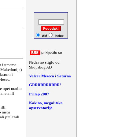
a
ši komentari
AM
Index
priklju
č
ite se
Nedavno stiglo od
o i umemo.
Skopskog AD
ad Makedonija)
atrurn i
Valcer Meseca i Saturna
 Mesec.
GRRRRRRRRRR!
je opet uradio
aneta ili
Prilep 2007
Kokino, megalitska
illi
opservatorija
po meni
ali prelazak