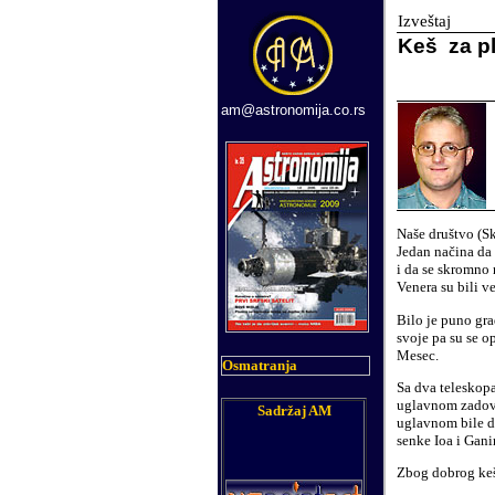
Izveštaj
Keš za 
am@astronomija.co.rs
Naše društvo (S
Jedan načina da 
i da se skromno 
Venera su bili v
Bilo je puno gra
svoje pa su se o
Mesec.
Osmatranja
Sa dva teleskopa
uglavnom zadovol
Sadržaj AM
uglavnom bile do
senke Ioa i Gani
Zbog dobrog keš 