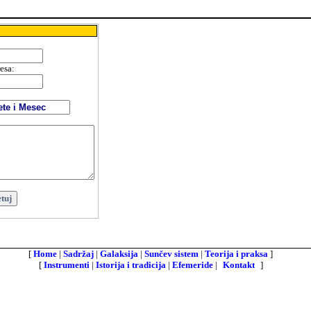
resa
:
:
[
Home
|
Sadržaj
|
Galaksija
|
Sunčev sistem
|
Teorija i praksa
]
[
Instrumenti
|
Istorija i tradicija
|
Efemeride
|
Kontakt
]