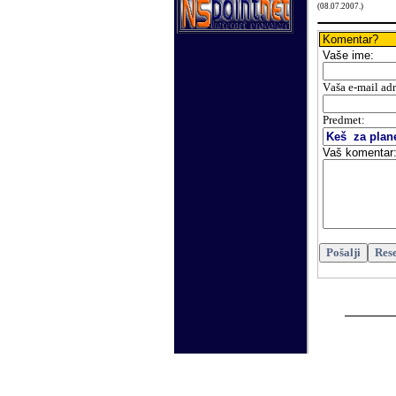
(
08
.
07
.200
7.
)
Komentar?
Vaše
ime:
V
aša e-mail ad
Predmet:
Vaš komentar