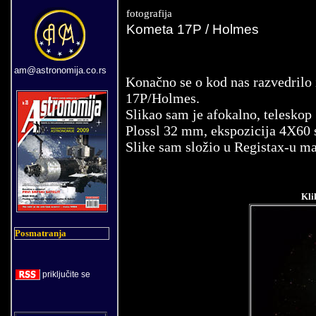
fotografija
Komet
a 17P /
Holmes
am@astronomija.co.rs
Konačno se o kod nas razvedrilo 
17P/Holmes.
Slikao sam je afokalno,
teleskop
Plossl 32 mm,
ekspozicija 4X60 
Slike sam složio u Registax-u mal
Kli
Posmatranja
priklju
č
ite se