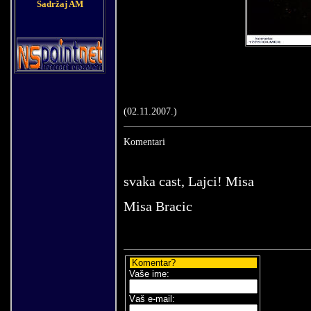
Sadržaj AM
(
02
.
11
.200
7
.)
Komentari
svaka cast, Lajci! Misa
Misa Bracic
Komentar?
Vaše ime:
V
aš e-mail
: