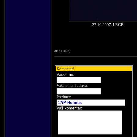
27
.
10.2007.
LRGB
(
04
.
11
.200
7
.)
Komentar
?
Vaše
ime:
V
aša e-mail adresa
:
Predmet:
Vaš komentar
: