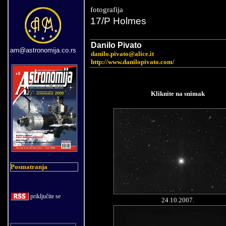
fotografija
17/P Holmes
Danilo Pivato
am@astronomija.co.rs
danilo.pivato@alice.it
http://www.danilopivato.com/
Kliknite na snimak
Posmatranja
priklju
č
ite se
24.10.
2007.