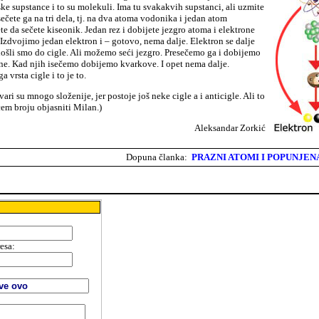
ske supstance i to su molekuli. Ima tu svakakvih supstanci, ali uzmite
ečete ga na tri dela, tj. na dva atoma vodonika i jedan atom
e da sečete kiseonik. Jedan rez i dobijete jezgro atoma i elektrone
 Izdvojimo jedan elektron i – gotovo, nema dalje. Elektron se dalje
došli smo do cigle. Ali možemo seći jezgro. Presečemo ga i dobijemo
ne. Kad njih isečemo dobijemo kvarkove. I opet nema dalje.
 vrsta cigle i to je to.
vari su mnogo složenije, jer postoje još neke cigle a i anticigle. Ali to
ćem broju objasniti Milan.)
Aleksandar Zorkić
Dopuna članka:
PRAZNI ATOMI I POPUNJEN
resa
:
: