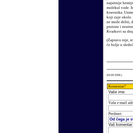
najsitnije hemij
molekul vode. Is
kiseonika. Uzmet
koji zuje okolo.
ne može deliti, 
protone i neutro
Kvarkovi su druga
(Zapravo nije, st
će bolje u slede
(
04
.
09
.200
8.
)
Komentar?
Vaše
ime:
V
aša e-mail ad
Predmet:
Vaš komentar