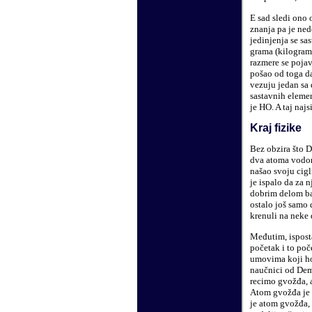
E sad sledi ono 
znanja pa je ned
jedinjenja se sa
grama (kilograma
razmere se pojav
pošao od toga da
vezuju jedan sa 
sastavnih elemen
je HO. A taj najs
Kraj fizike
Bez obzira što D
dva atoma vodoni
našao svoju cigli
je ispalo da za n
dobrim delom baš
ostalo još samo 
krenuli na neke 
Međutim, ispostav
početak i to poč
umovima koji ho
naučnici od Dem
recimo gvožđa, a
Atom gvožđa je s
je atom gvožđa, 