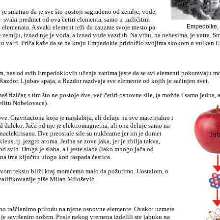
je smatrao da je sve što postoji sagrađeno od zemlje, vode,
– svaki predmet od ova četiri elementa, samo u različitim
Empedolke, 
 elemenata. A svaki element teži da zauzme svoje mesto pa
zemlju, iznad nje je voda, a iznad vode vazduh. Na vrhu, na nebesima, je vatra. Sm
 u vatri. Priča kaže da se na kraju Empedokle pridružio svojima skokom u vulkan E
m, nas od svih Empedoklovih učenja zanima jeste da se svi elementi pokoravaju m
 Razdor. Ljubav spaja, a Razdor razdvaja sve elemente od kojih je sačinjen svet.
 naš fizičar, s tim što ne postoje dve, već četiri osnovne sile, (a možda i samo jedna, a
elitu Nobelovaca).
 ove. Gravitaciona koja je najslabija, ali deluje na sve materijalno i
 daleko. Jača od nje je elektromagnetna, ali ona deluje samo na
 naelektrisana. Dve preostale sile su nuklearne jer im je domet
eus, tj. jezgro atoma. Jedna se zove jaka, jer je zbilja takva,
od svih. Druga je slaba, a i jeste slaba (iako mnogo jača od
ona ima ključnu ulogu kod raspada čestica.
 ovom tekstu bliži kraj moraćemo malo da požurimo. Uostalom, o
lifikovanije piše Milan Milošević.
no raščlanimo prirodu na njene osnovne elemente. Ovako: uzmete
 je savršenim nožem. Posle nekog vremena izdelili ste jabuku na