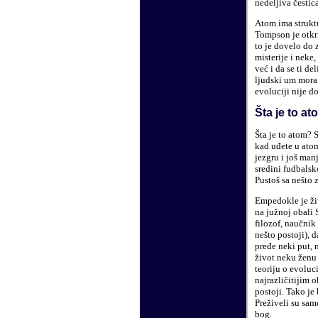
nedeljiva čestic
Atom ima struktur
Tompson je otkri
to je dovelo do 
misterije i neke
već i da se ti 
ljudski um mora
evoluciji nije d
Šta je to at
Šta je to atom? 
kad uđete u atom
jezgru i još man
sredini fudbalsk
Pustoš sa nešto z
Empedokle je ži
na južnoj obali 
filozof, naučnik 
nešto postoji), 
pređe neki put, 
život neku ženu 
teoriju o evoluc
najrazličitijim 
postoji. Tako je
Preživeli su sam
bog.