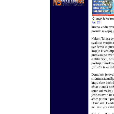
Članak iz Astro
br. 23
kuvao vodu ravno
posude u kojoj 
Nakon Talesa svi
svaki sa svojim
sve ćemo ih pres
koji je živeo ot
putovao po svetu
o slikarstvu, bo
postoji mnoštvo 
„dole“ i tako da
Demokrit je ova
sličnim razmišlja
kraju ćete doći 
oštar i tanak no
samo od mašte). 
jednostavno ne mo
atom (atom u pre
Demokrit. I voda
neuništivi su itd