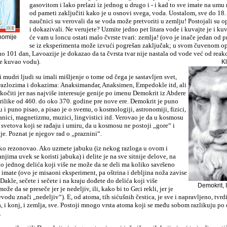
gasovitom i lako prelazi iz jednog u drugo i - i kad to sve imate na umu
od pameti zaključiti kako je u osnovi svega, voda. Uostalom, sve do 18
naučnici su verovali da se voda može pretvoriti u zemlju! Postojali su op
i dokazivali. Ne verujete? Uzmite jedno pet litara vode i kuvajte je i kuv
nomije
će vam u loncu ostati malo čvrste tvari: zemlja! (ovo je inače jedan od 
se iz eksperimenta može izvući pogrešan zaključak; u svom čuvenom op
 101 dan, Lavoazije je dokazao da ta čvrsta tvar nije nastala od vode već od reak
je kuvao vodu).
Kl
 mudri ljudi su imali mišljenje o tome od čega je sastavljen svet,
 razlozima i dokazima: Anaksimandar, Anaksimen, Empedokle itd, ali
kočiti jer nas najviše interesuje genije po imenu Demokrit iz Abdere
prilike od 460. do oko 370. godine pre nove ere. Demokrit je puno
 i puno pisao, a pisao je o svemu, o kosmologiji, astronomiji, fizici,
tanici, magnetizmu, muzici, lingvistici itd. Verovao je da u kosmosu
svetova koji se rađaju i umiru, da u kosmosu ne postoji „gore“ i
lje. Poznat je njegov rad o „praznini“.
ko rezonovao. Ako uzmete jabuku (iz nekog razloga u ovom i
njima uvek se koristi jabuka) i delite je na sve sitnije delove, na
do jednog delića koji više ne može da se deli ma koliko savršeno
ž imate (ovo je misaoni eksperiment, pa oštrina i debljina noža zavise
Dakle, sečete i sečete i na kraju dođete do delića koji više
Demokrit, 
že da se preseče jer je nedeljiv, ili, kako bi to Grci rekli, jer je
vodu znači „nedeljiv“). E, od atoma, tih sićušnih čestica, je sve i napravljeno, tvrdi
, i konj, i zemlja, sve. Postoji mnogo vrsta atoma koji se među sobom razlikuju po 
.