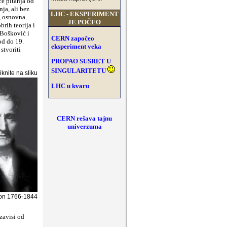
če pitanja od
nja, ali bez
LHC - EKSPERIMENT
e, osnovna
JE PO
ČEO
brih teorija i
 Bošković i
CERN započeo
od do 19.
eksperiment veka
stvoriti
PROPAO SUSRET U
SINGULARITETU
iknite na sliku
LHC u kvaru
CERN rešava tajnu
univerzuma
on 1766-1844
zavisi od