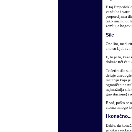
E taj Empedokle 
vazduha i vatre 
proporcijama tih
tako imamo dole 
zemlji, a bogovi
Sile
Ono što, međuti
a to su Ljubav i
E, to je to, kaže
dokaže ući će u 
Te četiri sile su
deluje unedogled
materiju koja je
ograničen na nukl
najsnažnija sila 
gravitacione) i 
E sad, pošto se
atomu mnogo kva
I konačno...
Dakle, da konač
jabuku i seckate