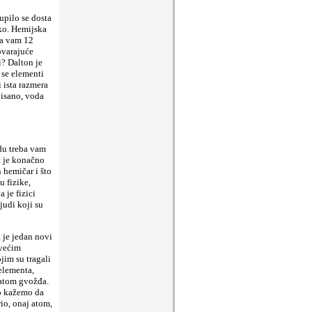
upilo se dosta
ako. Hemijska
ba vam 12
ovarajuće
i? Dalton je
 se elementi
 ista razmera
pisano, voda
odu treba vam
t je konačno
n hemičar i što
u fizike,
 je fizici
judi koji su
a je jedan novi
jvećim
jim su tragali
elementa,
m atom gvožđa.
to kažemo da
io, onaj atom,