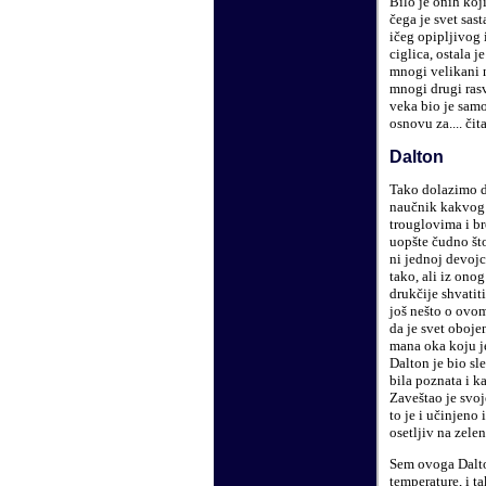
Bilo je onih koji
čega je svet sast
ičeg opipljivog 
ciglica, ostala 
mnogi velikani n
mnogi drugi rasv
veka bio je samo
osnovu za.... čita
Dalton
Tako dolazimo d
naučnik kakvog 
trouglovima i b
uopšte čudno što
ni jednoj devojc
tako, ali iz ono
drukčije shvatit
još nešto o ovo
da je svet oboje
mana oka koju j
Dalton je bio sl
bila poznata i ka
Zaveštao je svoj
to je i učinjeno
osetljiv na zele
Sem ovoga Dalto
temperature, i ta