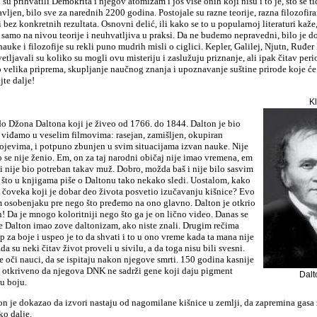
 su prihvatili Demokrita i njegov atomizam i još više onih koji nisu i to je, što se ti
avljen, bilo sve za narednih 2200 godina. Postojale su razne teorije, razna filozofira
i bez konkretnih rezultata. Osnovni delić, ili kako se to u popularnoj literaturi kaž
je samo na nivou teorije i neuhvatljiva u praksi. Da ne budemo nepravedni, bilo je do
auke i filozofije su rekli puno mudrih misli o ciglici. Kepler, Galilej, Njutn, Ruđer
etljavali su koliko su mogli ovu misteriju i zaslužuju priznanje, ali ipak čitav peri
 velika priprema, skupljanje naučnog znanja i upoznavanje suštine prirode koje će 
jte dalje!
Kl
o Džona Daltona koji je živeo od 1766. do 1844. Dalton je bio
viđamo u veselim filmovima: rasejan, zamišljen, okupiran
rojevima, i potpuno zbunjen u svim situacijama izvan nauke. Nije
 se nije ženio. Em, on za taj narodni običaj nije imao vremena, em
i nije bio potreban takav muž. Dobro, možda baš i nije bilo sasvim
g što u knjigama piše o Daltonu tako nekako sledi. Uostalom, kako
i čoveka koji je dobar deo života posvetio izučavanju kišnice? Evo
m osobenjaku pre nego što pređemo na ono glavno. Dalton je otkrio
n! Da je mnogo koloritniji nego što ga je on lično video. Danas se
e Dalton imao zove daltonizam, ako niste znali. Drugim rečima
ep za boje i uspeo je to da shvati i to u ono vreme kada ta mana nije
da su neki čitav život proveli u sivilu, a da toga nisu bili svesni.
e oči nauci, da se ispitaju nakon njegove smrti. 150 godina kasnije
 i otkriveno da njegova DNK ne sadrži gene koji daju pigment
Dalt
nu boju.
n je dokazao da izvori nastaju od nagomilane kišnice u zemlji, da zapremina gasa 
ko dalje.