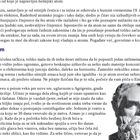
a od koje je napravljen hemijski atom.
u, sastavljen je od sitnijih čestica i ta istina se otkrivala u burnim vremenima 19. 
o elektron, Raderford atomsko jezgro i tako dalje, sledio je čitav niz uzbudljivih ot
zbunjujuće činjenice da što atom više razlažete i što ga više poznajete nailazite na 
, za ljudski um, neshvatljive činjenice. Ispostavilo se da atom ne samo da obiluje r
delići podvrgavaju nekim čudnim zakonima i da im je ponašanje ponekad toliko zač
 da ustukne, bar za sada, na ovom nivou znanja. Ima onih koji veruju da čovekov u
osegao tu moć da shvati zakone koji vladaju u atomu. Pogađate već, govorimo o kva
om
Sićušna tačkica, toliko mala da ih treba deset miliona da bi popunili jedan milimetar
 vidite jedno ogromno, gotovo beskrajno ništavilo sa nešto malo materije koncent
je u elektronima koji jurcaju daleko, daleko na horizontu. Zamislite nekoliko zrna
og terena i nekoliko sitnijih zrnaca koji jure oko igrališta - to je atom uvećan nebr
rnaca, ali prožeto silama. Ne pitajte fizičara šta je to sila, počeće da vam priča o 
veo u petom veku pre nove ere, uglavnom u Agrigentu, gradu
Sicilije. Učinio je mnoga dela zbog kojih je ostao upamćen kao
i šarlatan. Otkrio je vazduh (jeste, nekad se nije znalo da tako
da biljke imaju pol, tvrdio je da svetlosnom zraku treba vreme da
našao dokaz o postojanju centrifugalne sile. Jednom je vratio u
za koju se 30 dana verovalo da je mrtva. A imao je i originalnu
iji. Kaže da je u početku bilo bezbroj živih bića u
oblicima koja su se tek naknadno spojila u ovo što danas
 bilo glava bez vratova, ruku bez ramena, očiju bez čela itd.
o neki oblici, kao što vidimo. Za sebe lično, verovao je da je