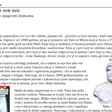
ke
e sve ovo
 i
njegovim
česticama
V
 je napravljeno sve ovo što vidimo, pipamo itd... provlači se kroz istoriju i muči na
ma. Zapravo već 2600 godina, jer ga je postavio još Tales iz Mileta koji je živeo u V
e bio grčki grad na obali Male Azije koji je ljudskoj civilizaciji podario prve filoz
bio prvi među tim prvim filozofima i naučnicima. A bio je i prvi koji se ozbiljno zam
 je svet sastavljen, prvi koji je dao naučan odgovor na to pitanje i prvi koji je dao
v odgovor je bio - voda. Kamenje, drveće, konji, sve je to zapravo voda, govorio je
Kl
r izaziva naš blagi podsmeh, ali u suštini to nije bio tako loš
vo kad se u obzir uzme činjenica da je u Talesovo vreme
ode bilo sasvim oskudno i uglavnom pogrešno, i da se nauka tek
, magije i religije. Sem toga, mi ni danas, 2600 godina kasnije, sa
njem i razumevanjem prirode i zakona koji njom upravljaju, još
govor na to pitanje, pa je ono i dalje misterija.
Hajde da malo raspravimo to o vodi. Voda ima neke
izuzetne osobine. Nalazimo je svuda i bez nje život na
Zemlji nije moguć. Biljke rastu kad ih zalivate, pune su
vode i možete ih iscediti (setite se samo Kraljevića Marka
i suve drenovine), a i mnogi predmeti cvrče i ispuštaju
Tales, 
vodu kad ih dobro zagrejete. Sem toga, voda postoji u tri stanja, tečnom