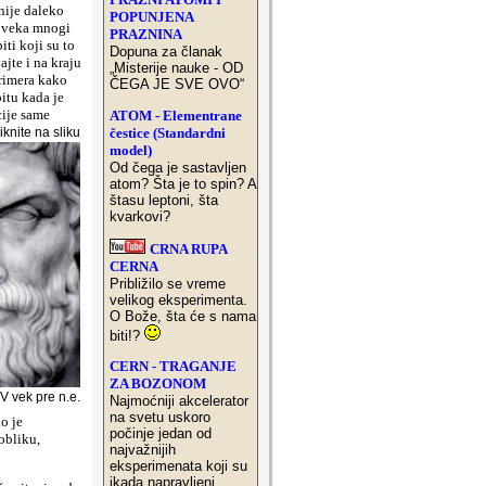
 nije daleko
POPUNJENA
. veka mnogi
PRAZNINA
iti koji su to
Dopuna za članak
ajte i na kraju
„Misterije nauke - OD
primera kako
ČEGA JE SVE OVO“
itu kada je
cije same
ATOM - Elementrane
čestice (Standardni
iknite na sliku
model)
Od čega je sastavljen
atom? Šta je to spin? A
štasu leptoni, šta
kvarkovi?
CRNA RUPA
CERNA
Približilo se vreme
velikog eksperimenta.
O Bože, šta će s nama
biti!?
CERN - TRAGANJE
ZA BOZONOM
IV vek pre n.e.
Najmoćniji akcelerator
na svetu uskoro
o je
počinje jedan od
obliku,
najvažnijih
eksperimenata koji su
ikada napravljeni.