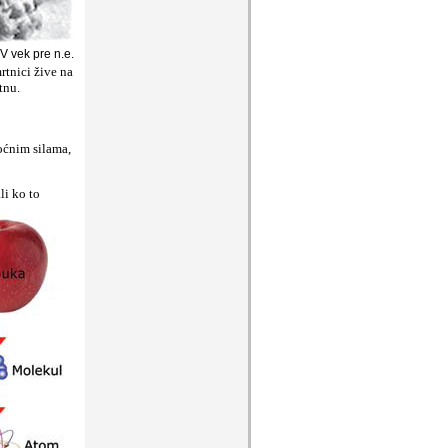
V vek pre n.e.
rtnici žive na
tnu.
oćnim silama,
li ko to