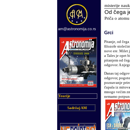
misterije nau
Od čega j
Priča o atomu
am@astronomija.co.rs
Grci
Pitanje, od čega
filozofe stoleći
nove ere. Milet j
a Tales je opet 
pitanjem od čega
odgovor. A njego
Danas taj odgovo
odgovor, pogoto
poznavanje prir
čupala iz mitova
mnogo većim zna
Teorije
nemamo potpun od
Sadržaj AM