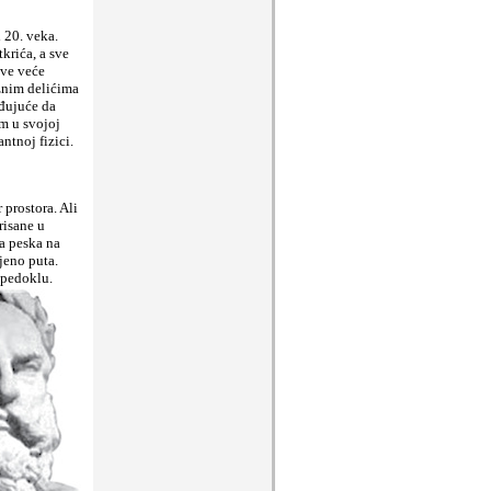
i 20. veka.
krića, a sve
sve veće
aznim delićima
uđujuće da
m u svojoj
ntnoj fizici.
 prostora. Ali
risane u
ca peska na
ojeno puta.
Empedoklu.