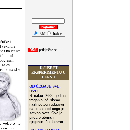
a
ši komentari
AM
Index
učnike i
I veku pre
priklju
č
ite se
ofe i naučnike,
islio nad
 pogrešan
 Tales.
U SUSRET
iknite na sliku
EKSPERIMENTU U
CERNU
OD ČEGA JE SVE
OVO
Ni nakon 2600 godina
traganja još nismo
našli potpun odgovor
na pitanje od čega je
satkan svet. Ovo je
priča o atomu i
njegovim
česticama.
VI vek pre n.e.
, čvrstom i
PRAZNI ATOMI I