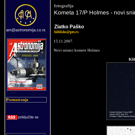
fotografija
Komet
a 17/P
Holmes - novi sni
Zlatko Paško
am@astronomija.co.rs
biblido@ptt.rs
15.11.2007.
Novi snimci komete Holmes
Kli
Posmatranja
priklju
č
ite se