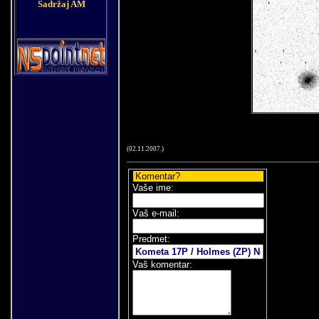
Sadržaj AM
(
02
.
11
.200
7
.)
Komentar?
Vaše ime:
V
aš e-mail
:
Predmet:
Vaš komentar: