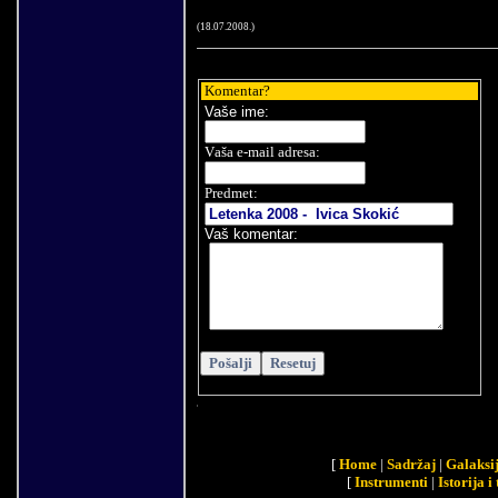
(
18
.
07
.200
8
.)
Komentar
?
Vaše
ime:
V
aša e-mail adresa
:
Predmet:
Vaš komentar
:
[
Home
|
Sadržaj
|
Galaksi
[
Instrumenti
|
Istorija i