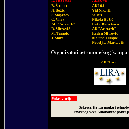
IZVEŠTAJI
ALBUMI
B. Štrmar
AKL08
N. Božić
Vid Nikolić
S. Stojanov
!dUcA
G. Vilov
Nikola Božić
AD "Aristarh"
Luka Blažeković
R. Mitrović
AD "Aristarh"
M. Tumpić
Radan Mitrović
J. Stare
Marino Tumpić
Nedeljko Marković
Organizatori astronomskog kampa:
AD "Lira"
Pokrovitelj:
Sekretarijat za nauku i tehnolo
Izvršnog veća Autonomne pokraji