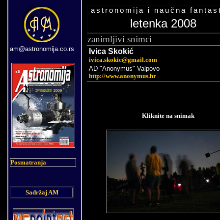
astronomija i naučna fantas
letenka 2008
zanimljivi snimci
am@astronomija.co.rs
Ivica Skoki
ć
ivica.skokic@gmail.com
AD "Anonymus" Valpovo
http://www.anonymus.hr
Kliknite na snimak
Posmatranja
Sadržaj AM