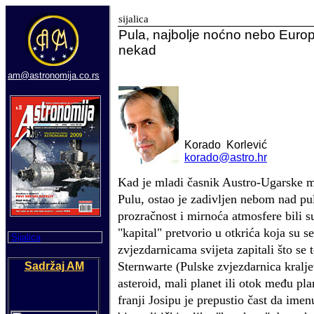
sijalica
Pula, najbolje noćno nebo Europe!
nekad
am@astronomija.co.rs
Korado
Korlević
korado@astro.hr
Kad je mladi časnik Austro-Ugarske mo
Pulu, ostao je zadivljen nebom nad pu
prozračnost i mirnoća atmosfere bili su
"kapital" pretvorio u otkrića koja su 
Sijalica
zvjezdarnicama svijeta zapitali što s
Sternwarte (Pulske zvjezdarnica kralje
Sadržaj AM
asteroid, mali planet ili otok među pla
franji Josipu je prepustio čast da imen