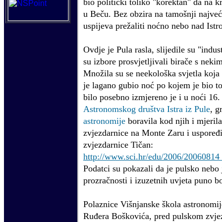
bio politički toliko "korektan" da na k
u Beču. Bez obzira na tamošnji najveć
uspijeva prežaliti noćno nebo nad Istr
Ovdje je Pula rasla, slijedile su "indust
su izbore prosvjetljivali birače s nek
Množila su se neekološka svjetla koja 
je lagano gubio noć po kojem je bio t
bilo posebno izmjereno je i u noći 16
Astronomskog društva Istra iz Pule
, g
astronomije
boravila kod njih i mjeril
zvjezdarnice na Monte Zaru i uspoređ
zvjezdarnice Tičan:
http://www.sci.hr/edu/2006/200608
Podatci su pokazali da je pulsko nebo 
prozračnosti i izuzetnih uvjeta puno bo
Polaznice Višnjanske škola astronomij
Ruđera Boškovića, pred pulskom zvje