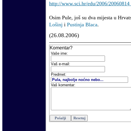
http://www.sci.hr/edu/2006/200608
Osim Pule, još su dva mijesta u Hrva
Lošinj
i
Pustinja Blaca
.
(
26.08.2006
)
Komentar?
Vaše ime:
V
aš e-mail
:
Predmet:
Vaš komentar: