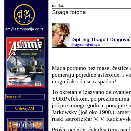
nauka...
Snaga fotona
am@astronomija.co.rs
Dipl. ing. Drago I. Dragović
dragovic@net.yu
Mada potpuno bez mase, čestice s
pomeraju pojedine asteroide, i ve
mogu čak i da se raspadnu!
To okretanje izazvano delovanjem
Asteroidi
YORP efektom, po prezimenima če
još pre mnogo godina, ponajpre p
Sadržaj AM
Jarkowsky (još oko 1900.), ameri
ruski astrofizičar V. V. Radžievs
Prošle nedelje, čak dva tima nau