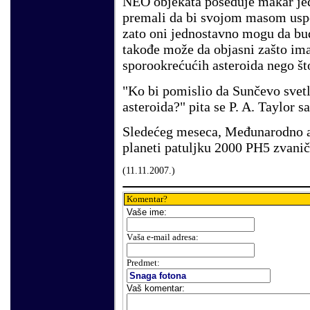
NEO objekata poseduje makar jedan
premali da bi svojom masom uspev
zato oni jednostavno mogu da bud
takođe može da objasni zašto im
sporookrećućih asteroida nego što
"Ko bi pomislio da Sunčevo svet
asteroida?" pita se P. A. Taylor s
Sledećeg meseca, Međunarodno a
planeti patuljku 2000 PH5 zvanič
(
11
.
11
.200
7
.)
Komentar?
Vaše
ime:
V
aša e-mail adresa
:
Predmet:
Vaš komentar
: