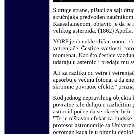
S druge strane, pišući za sajt dr
stručnjaka predvođen naučnikom 
Kaasalainenom, objavio je da je 
velikog asteroida, (1862) Apolla.
YORP je donekle sličan onom efek
vetrenjače. Čestice svetlosti, fo
momenat. Kao što čestice vazduha
udaraju u asteroid i predaju mu
Ali za razliku od vetra i vetrenja
apsorbuje većinu fotona, a da ener
skromne povratne efekte," prizna
Kod jednog nepravilnog objekta 
povratne sile deluju u različiti
asteroid počne da se okreće brže i
"To je ništavan efekat za ljudsk
profesor astronomije sa Univerzit
ogroman kada je u pitanju geolo