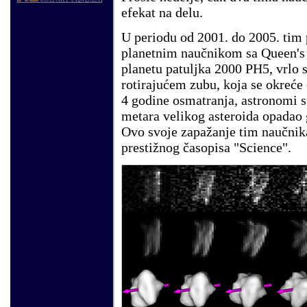
efekat na delu.
U periodu od 2001. do 2005. ti
planetnim naučnikom sa Queen's U
planetu patuljka 2000 PH5, vrlo
rotirajućem zubu, koja se okreće
4 godine osmatranja, astronomi su
metara velikog asteroida opadao 
Ovo svoje zapažanje tim naučnika
prestižnog časopisa "Science".