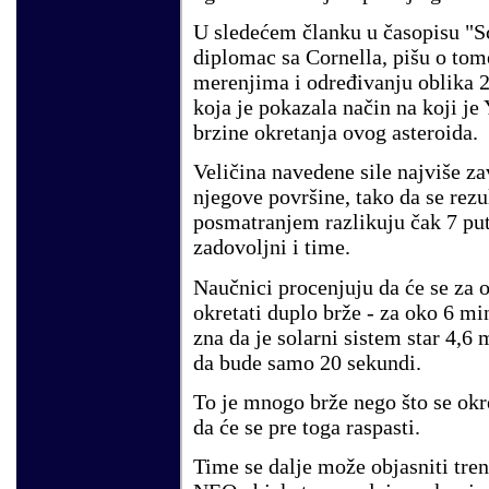
U sledećem članku u časopisu "Sc
diplomac sa Cornella, pišu o tom
merenjima i određivanju oblika 
koja je pokazala način na koji j
brzine okretanja ovog asteroida.
Veličina navedene sile najviše za
njegove površine, tako da se rezu
posmatranjem razlikuju čak 7 put
zadovoljni i time.
Naučnici procenjuju da će se za
okretati duplo brže - za oko 6 min
zna da je solarni sistem star 4,6 
da bude samo 20 sekundi.
To je mnogo brže nego što se okre
da će se pre toga raspasti.
Time se dalje može objasniti tren