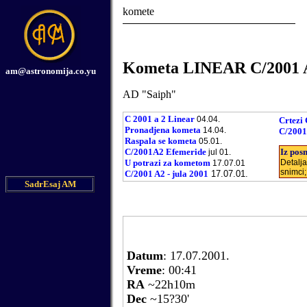
komete
K
omet
a
LINEAR
C
/2001
am@astronomija.co.yu
AD "Saiph"
C 2001 a 2 Linear
04.04.
Crtezi
Pronadjena kometa
14.04.
C/2001 
Raspala se kometa
05.01.
C/2001A2 Efemeride
Iz pos
jul 01.
U potrazi za kometom
Detalja
17.07.01
snimci;
C/2001 A2 - jula 2001
17.07.01.
SadrЕѕaj AM
Datum
: 17.07.2001.
Vreme
: 00:41
RA
~22h10m
Dec
~15?30'