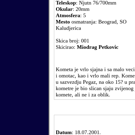
Teleskop
: Njutn 76/700mm
Okular
: 20mm
Atmosfera
: 5
Mesto
osmatranja: Beograd, SO
Kaludjerica
Skica broj: 001
Skicirao:
Miodrag Petkovic
Kometa je vrlo sjajna i sa malo vec
i omotac, kao i vrlo mali rep. Komet
u sazvezdju Pegaz, na oko 15? u pra
kometre je bio slican sjaju zvijenog
komete, ali ne i za oblik.
Datum
:
18.07.2001.