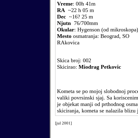
Vreme
: 00h 41m
RA
~22 h 05 m
Dec
~16? 25 m
Njutn
76/700mm
Okular
: Hygenson (od mikroskopa
Mesto
osmatranja:
Beograd, SO
RAkovica
Skica broj: 002
Skicirao:
Miodrag Petkovic
Kometa se po mojoj slobodnoj proce
valiki povrsinski sjaj. Sa koriscen
je objekat manji od prthodnog osmat
skiciranja, kometa se nalazila blizu
[jul 2001]