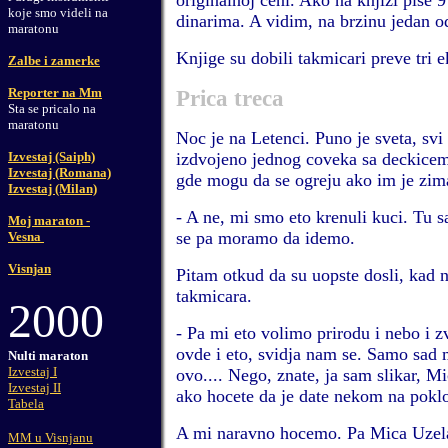
originalnoj ceni. Ako na knjizi pise 9 f
koje smo videli na
dinarima. A vidim, na brzinu jedan o
maratonu
Knjige su dobili takmicari preve tri e
Zalbe i zamerke
Reporter na Mm
Prica treca
Sta se pricalo na
maratonu
Noc je na Letenci. Puno je sveta, svi
Izvestaj (Saiph)
izdvojeno jednog coveka sa deckicem
Izvestaj (Romana)
gde mogu da se ogreju ako im je zim
Izvestaj (Milan)
- A ne, mi smo eto krenuli kuci. Tu s
Moj maraton -
se pa moramo da idemo.
Vesna
Visnjan
Pitam otkud da su uopste dosli, kad ni
takmicara.
2000
- Pa mi eto volimo prirodu i nebo i 
ovde i eto, svidja nam se. Samo sad 
Nulti maraton
Izvestaj I
ovo.... Nego, znate, ja sam slikar, M
Izvestaj II
ako hocete da je date nekom na pokl
Tabela
A mi naravno hocemo. Pa Mica Uzel
MM u Visnjanu