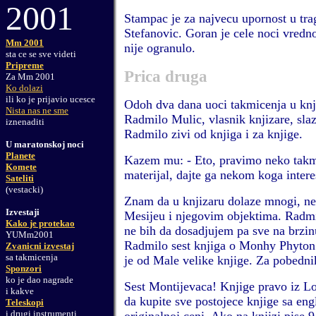
2001
Stampac je za najvecu upornost u tr
Stefanovic. Goran je cele noci vredno
Mm 2001
nije ogranulo.
sta ce se sve videti
Pripreme
Prica druga
Za Mm 2001
Ko dolazi
ili ko je prijavio ucesce
Odoh dva dana uoci takmicenja u knj
Nista nas ne sme
Radmilo Mulic, vlasnik knjizare, slaze
iznenaditi
Radmilo zivi od knjiga i za knjige.
U maratonskoj noci
Planete
Kazem mu: - Eto, pravimo neko takm
Komete
materijal, dajte ga nekom koga intere
Sateliti
(vestacki)
Znam da u knjizaru dolaze mnogi, ne
Izvestaji
Mesijeu i njegovim objektima. Radmil
Kako je protekao
ne bih da dosadjujem pa sve na brzin
YUMm2001
Radmilo sest knjiga o Monhy Phyto
Zvanicni izvestaj
sa takmicenja
je od Male velike knjige. Za pobednik
Sponzori
ko je dao nagrade
Sest Montijevaca! Knjige pravo iz L
i kakve
da kupite sve postojece knjige sa en
Teleskopi
i drugi instrumenti