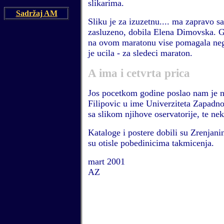
slikarima.
Sadržaj AM
Sliku je za izuzetnu.... ma zapravo s
zasluzeno, dobila Elena Dimovska. G
na ovom maratonu vise pomagala nego
je ucila - za sledeci maraton.
A ima i cetvrta prica
Jos pocetkom godine poslao nam je na
Filipovic u ime Univerziteta Zapadno
sa slikom njihove oservatorije, te nek
Kataloge i postere dobili su Zrenjani
su otisle pobedinicima takmicenja.
mart 2001
AZ