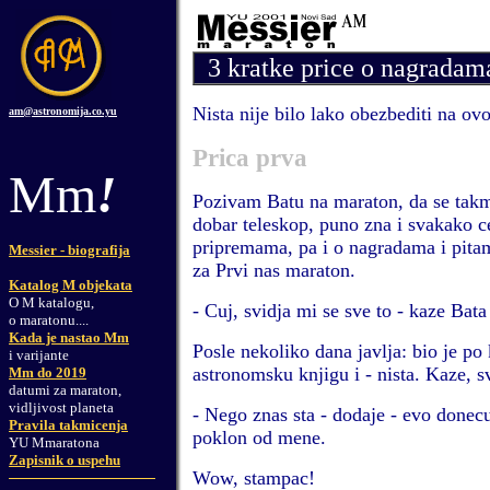
3 kratke price o nagradam
Nista nije bilo lako obezbediti na 
am@astronomija.co.yu
Prica prva
Mm
!
Pozivam Batu na maraton, da se takmi
dobar teleskop, puno zna i svakako 
pripremama, pa i o nagradama i pitam
Messier - biografija
za Prvi nas maraton.
Katalog M objekata
O M katalogu,
- Cuj, svidja mi se sve to - kaze Bata
o maratonu....
Kada je nastao Mm
Posle nekoliko dana javlja: bio je p
i varijante
astronomsku knjigu i - nista. Kaze, s
Mm do 2019
datumi za maraton,
vidljivost planeta
- Nego znas sta - dodaje - evo donec
Pravila takmicenja
poklon od mene.
YU Mmaratona
Zapisnik o uspehu
Wow, stampac!