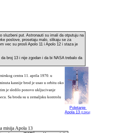
ao sluzbeni put. Astronauti su imali da otputuju na
e poslove, prosetaju malo, slikaju se za
m vec su prosli Apolo 11 i Apolo 12 i staza je
i da broj 13 i nije zgodan i da bi NASA trebalo da
mirskog centra 11. aprila 1970. u
inuta kasnije brod je usao u orbitu oko
atim je sledilo ponovo ukljucivanje
secu. Sa broda su u zemaljsku kontrolu
Poletanje
Apola 13
[13Kb]
la misija Apola 13