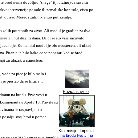
te brod nema dovoljno "snage" (tj. brzinu) da sasvim
akve intervencije posade ili zemaljske kontrole, cisto po
t, obisao Mesec i zatim krenuo put Zemlje.
h zalih potrebnih za zivot. Ali modul je gradjen za dva
onauta i put dug tri dana. Da bi se sto vise sacuvalo
kljuceno je. Komandni modul je bio neostecen, ali nikad
ma. Pitanje je bilo kako ce se ponasati kad se brod
jaji za ulazak u atmosferu.
 vode za pice je bilo malo i
e prestao da se filtrira....
Povratak
[21 Kb]
 dramu na brodu. Prve vesti u
 kosmonauta u Apolu 13. Pravile su
novinama se raspravljalo o
a posalju svoj brod u pomoc
Kraj misije: kapsula
na brodu Iwo Jima
njeri na zemlji i kosmonauti izvukli