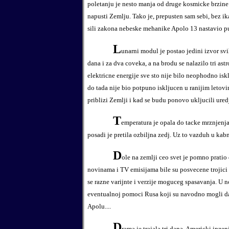
poletanju je nesto manja od druge kosmicke brzine 
napusti Zemlju. Tako je, prepusten sam sebi, bez ik
sili zakona nebeske mehanike Apolo 13 nastavio pu
L
unarni modul je postao jedini izvor svi
dana i za dva coveka, a na brodu se nalazilo tri astr
elektricne energije sve sto nije bilo neophodno is
do tada nije bio potpuno iskljucen u ranijim letovi
priblizi Zemlji i kad se budu ponovo ukljucili ured
T
emperatura je opala do tacke mrznjenja,
posadi je pretila ozbiljna zedj. Uz to vazduh u kabni j
D
ole na zemlji ceo svet je pomno pratio
novinama i TV emisijama bile su posvecene trojici
se razne varijnte i verzije moguceg spasavanja. U 
eventualnoj pomoci Rusa koji su navodno mogli d
Apolu....
D
rama je trajala tri dana. Americki inze