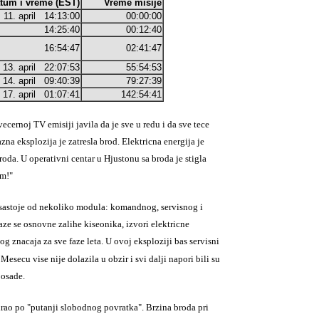
m i vreme (EST)
Vreme misije
1. april 14:13:00
00:00:00
14:25:40
00:12:40
16:54:47
02:41:47
3. april 22:07:53
55:54:53
4. april 09:40:39
79:27:39
7. april 01:07:41
142:54:41
vecernoj TV emisiji javila
da je sve u redu i da sve tece
na eksplozija je zatresla brod. Elektricna energija je
roda. U operativni centar u Hjustonu sa broda je stigla
em!"
 sastoje od nekoliko modula: komandnog, servisnog i
e se osnovne zalihe kiseonika, izvori elektricne
kog znacaja za sve faze leta. U ovoj eksploziji bas servisni
 Mesecu vise nije dolazila u obzir i svi dalji napori bili su
posade.
irao po "putanji slobodnog povratka". Brzina broda pri