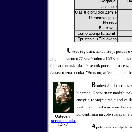
Dogadjaj
Datu
Lansiranje
1
Ulaz u orbitu oko Zemlje
Usmeravanje ka
Mesecu
Eksplozija
1
Usmeravanje ka Zemlji
1
Spustanje u Tihi okean
1
U
vece tog dana, nakon sto je posada u 
po planu, tacno u 22 sata 7 minuta i 53 sekunde snaz
dramaticno oslabila, a kiseonik poceo da istice iz b
danas cuvena poruka:
"Houston, we've got a probl
B
rodovi Apolo serije se
lunarnog. U servisnom modulu nalaz
energije, te brojni uredjaji od veli
modul je bio tesko ostecen.
Po
seta
koncentrisani na golo spasavanje 
Osteceni
servisni modul
A
[12 Kb]
polo se sa Zemlje lans