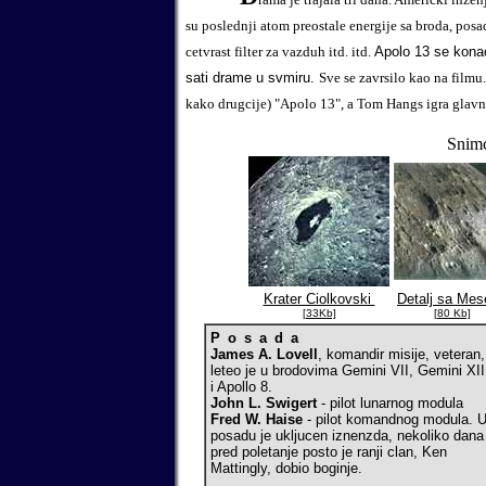
su poslednji atom preostale energije sa broda, posa
cetvrast filter za vazduh itd. itd.
Apolo 13
se konac
sati drame u svmiru.
Sve se zavrsilo kao na filmu.
kako drugcije) "Apolo 13", a Tom Hangs igra glavn
Snimc
Krater Ciolkovski
Detalj sa Me
[33Kb]
[80 Kb]
Posada
James A. Lovell
, komandir misije, veteran,
leteo je u brodovima Gemini VII, Gemini XII
i Apollo 8.
John L. Swigert
- pilot lunarnog modula
Fred W. Haise
- pilot komandnog modula.
posadu je ukljucen iznenzda, nekoliko dana
pred poletanje posto je ranji clan, Ken
Mattingly, dobio boginje.