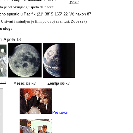
[55Kb]
da je od okruglog uspela da nacini
no spustio u Pacifik (21° 38' S 165° 22' W) nakon 87
 U stvari i snimljen je film po ovoj avanturi. Zove se (a
u ulogu.
i Apola 13
seca
Mesec
Zemlja
[38 Kb]
[55 Kb]
Pre
[29Kb]
U