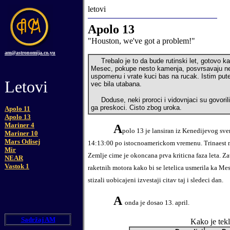
letovi
Apolo 13
"Houston, we've got a problem!"
am@astronomija.co.yu
Trebalo je to da bude rutinski let, gotovo k
Mesec, pokupe nesto kamenja, posvrsavaju nek
uspomenu i vrate kuci bas na rucak. Istim pute
Letovi
vec bila utabana.
Doduse, neki proroci i vidovnjaci su govoril
ga preskoci. Cisto zbog uroka.
Apolo 11
Apolo 13
Mariner 4
A
polo 13 je lansiran iz Kenedijevog sve
Mariner 10
Mars Odisej
14:13:00 po istocnoamerickom vremenu. Trinaest m
Mir
Zemlje cime je okoncana prva kriticna faza leta. Z
NEAR
Vastok 1
raketnih motora kako bi se letelica usmerila ka Me
stizali uobicajeni izvestaji citav taj i sledeci dan.
A
onda je dosao 13. april.
Sadržaj AM
Kako je tek