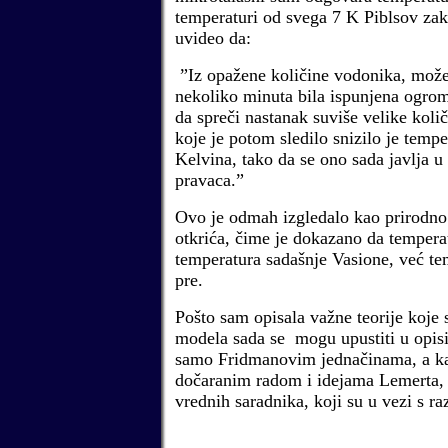
temperaturi od svega 7 K Piblsov zaklj
uvideo da:
”Iz opažene količine vodonika, može
nekoliko minuta bila ispunjena ogro
da spreči nastanak suviše velike koli
koje je potom sledilo snizilo je temp
Kelvina, tako da se ono sada javlja u 
pravaca.”
Ovo je odmah izgledalo kao prirodno
otkrića, čime je dokazano da temperat
temperatura sadašnje Vasione, već t
pre.
Pošto sam opisala važne teorije koje 
modela sada se mogu upustiti u opisi
samo Fridmanovim jednačinama, a kasn
dočaranim radom i idejama Lemerta, 
vrednih saradnika, koji su u vezi s r