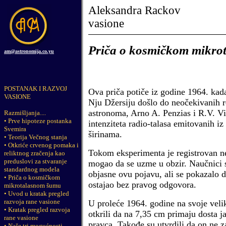
Aleksandra Rackov
vasione
Priča o kosmičkom mikro
am@astronomija.co.yu
POSTANAK I RAZVOJ
Ova priča potiče iz godine 1964. kada
VASIONE
Nju Džersiju došlo do neočekivanih r
astronoma, Arno A. Penzias i R.V. Vil
Razmišljanja
....
•
Prve hipoteze postanka
intenziteta radio-talasa emitovanih iz
Svemira
širinama.
•
Teorija Večnog stanja
•
Otkriće crvenog pomaka i
Tokom eksperimenta je registrovan ne
reliktnog zračenja kao
preduslovi za stvaranje
mogao da se uzme u obzir. Naučnici s
standardnog modela
objasne ovu pojavu, ali se pokazalo d
•
Priča o kosmičkom
ostajao bez pravog odgovora.
mikrotalasnom šumu
•
Uvod u kratak pregled
razvoja rane vasione
U proleće 1964. godine na svoje veli
•
Kratak pregled razvoja
otkrili da na 7,35 cm primaju dosta j
rane vasione
pravca. Takođe su utvrdili da on ne z
•
Naše tri mogućnosti