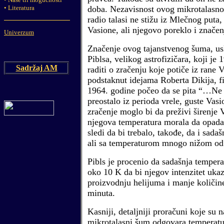
•
Literatura
doba. Nezavisnost ovog mikrotalasno
radio talasi ne stižu iz Mlečnog put
Vasione, ali njegovo poreklo i značen
Univerzum
Značenje ovog tajanstvenog šuma, us
Piblsa, velikog astrofizičara, koji je
Sadržaj AM
raditi o zračenju koje potiče iz rane
podstaknut idejama Roberta Dikija, fi
1964. godine počeo da se pita “…Ne b
preostalo iz perioda vrele, guste Va
zračenje moglo bi da preživi širenje V
njegova temperatura morala da opada
sledi da bi trebalo, takođe, da i sad
ali sa temperaturom mnogo nižom od 
Pibls je procenio da sadašnja tempera
oko 10 K da bi njegov intenzitet uk
proizvodnju helijuma i manje količin
minuta.
Kasniji, detaljniji proračuni koje su n
mikrotalasni šum odgovara temperatur